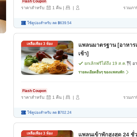
Flash Coupon
ราคาสำหรับ:
1
คืน
|
|
รวมภาษ
ใช้คูปองสำหรับ
ลด
฿639.54
เหลือเพียง
3
ห้อง
แพลนมาตรฐาน [อาหารเช
เช้า]
ยกเลิกฟรีได้ถึง
19 ส.ค.
อ
รายละเอียดอื่นๆ ของแพลนพัก
Flash Coupon
ราคาสำหรับ:
1
คืน
|
|
รวมภาษ
ใช้คูปองสำหรับ
ลด
฿702.24
เหลือเพียง
3
ห้อง
แพลนเข้าพักสูงสุด 24 ชั