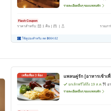
รายละเอียดอื่นๆ ของแพลนพัก
Flash Coupon
ราคาสำหรับ:
1
คืน
|
|
รวมภาษ
ใช้คูปองสำหรับ
ลด
฿664.62
เหลือเพียง
3
ห้อง
แพลนคู่รัก [อาหารเช้าเพ
ยกเลิกฟรีได้ถึง
19 ส.ค.
อ
รายละเอียดอื่นๆ ของแพลนพัก