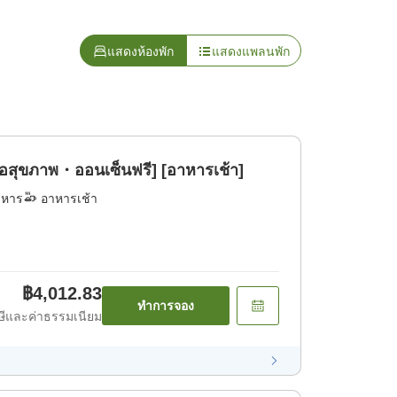
แสดงห้องพัก
แสดงแพลนพัก
ื่อสุขภาพ・ออนเซ็นฟรี] [อาหารเช้า]
าหาร
อาหารเช้า
฿4,012.83
ทำการจอง
ีและค่าธรรมเนียม