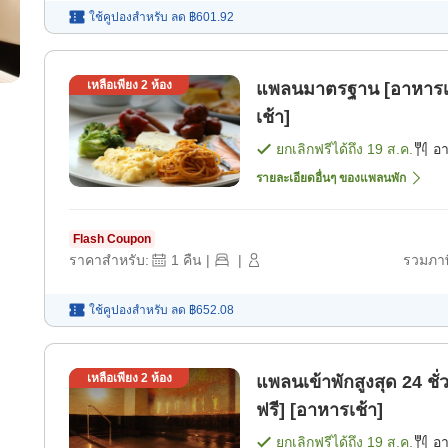
ใช้คูปองสำหรับ
ลด
฿601.92
เหลือเพียง
2
ห้อง
แพลนมาตรฐาน [อาหารเช
เช้า]
ยกเลิกฟรีได้ถึง
19 ส.ค.
อ
รายละเอียดอื่นๆ ของแพลนพัก
Flash Coupon
ราคาสำหรับ:
1
คืน
|
|
รวมภาษ
ใช้คูปองสำหรับ
ลด
฿652.08
เหลือเพียง
2
ห้อง
แพลนเข้าพักสูงสุด 24 ชั
ฟรี] [อาหารเช้า]
ยกเลิกฟรีได้ถึง
19 ส.ค.
อ