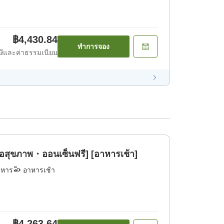
฿4,430.84
ทำการจอง
ีและค่าธรรมเนียม
ื่อสุขภาพ・ออนเซ็นฟรี] [อาหารเช้า]
าหาร
อาหารเช้า
฿4,263.64