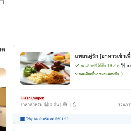
รา
าด
แพลนคู่รัก [อาหารเช้าเพ
ยกเลิกฟรีได้ถึง
19 ส.ค.
อ
รายละเอียดอื่นๆ ของแพลนพัก
Flash Coupon
ราคาสำหรับ:
1
คืน
|
|
รวมภาษ
ใช้คูปองสำหรับ
ลด
฿601.92