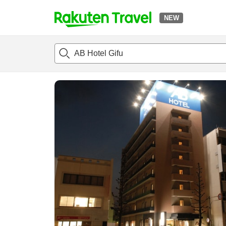
NEW
t
แนะนำที่พัก
ห้องพักและแพลนพัก
รีวิว
สิ่่งอำนวยความสะด
o
p
P
a
g
e
_
s
e
a
r
c
h