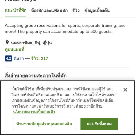
แนะนำที่พัก
ห้องพักและแพลนพัก
รีวิว
ข้อมูลเบื้องต้น
Accepting group reservations for sports, corporate training, and
more! The property can accommodate up to 500 guests.
นครฮาชิมะ, กิฟุ, ญี่ปุ่น
ดูบนแผนที่
ดีมาก
รีวิว:
217
4.2
สิ่งอำนวยความสะดวกในที่พัก
ที่จอดรถ
สปา/บิวตี้ซาลอน
เว็บไซต์นี้ใช้คุกกี้เพื่อปรับปรุงประสบการณ์ใช้งานของผู้ใช้ และ
ร้านอาหาร
คาเฟ่
วิเคราะห์ประสิทธิภาพและปริมาณการใช้งานบนเว็บไซต์ของเรา
เรายังแบ่งปันข้อมูลการใช้งานไซต์กับพาร์ทเนอร์โซเชียลมีเดีย
การโฆษณาและพาร์ทเนอร์การวิเคราะห์ของเราอีกด้วย
หน้าแรก
ญี่ปุ่น
กิฟุ
นครฮาชิมะ
Hotel Koyo
นโยบายความเป็นส่วนตัว
ห้ามขายข้อมูลส่วนบุคคลของฉัน
ยอมรับทั้งหมด
ค้นหาห้องพัก