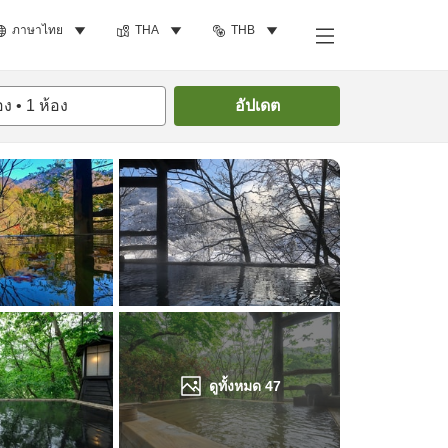
ภาษาไทย
THA
THB
ค้นหาห้องพัก
อง
•
1
ห้อง
อัปเดต
ดูทั้งหมด
47