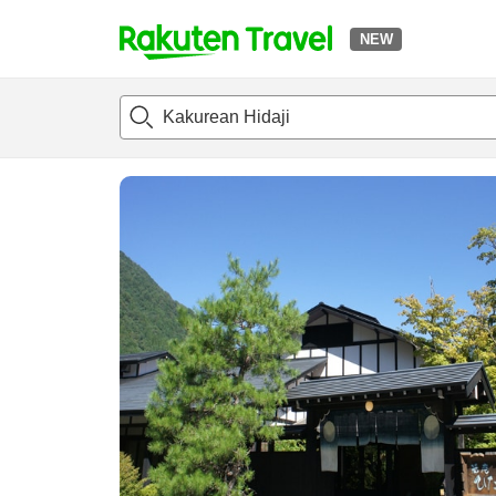
NEW
t
แนะนำที่พัก
ห้องพักและแพลนพัก
รีวิว
สิ่่งอำนวยความสะด
o
p
P
a
g
e
_
s
e
a
r
c
h