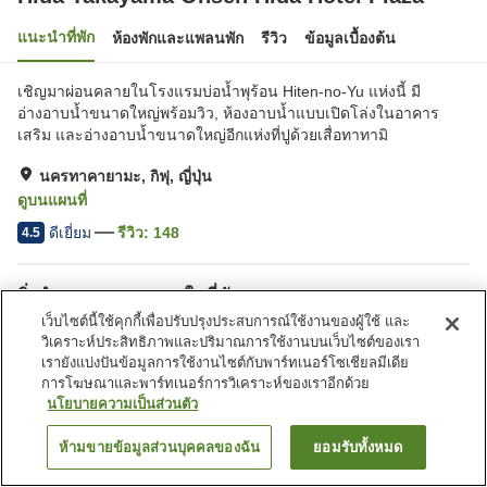
แนะนำที่พัก
ห้องพักและแพลนพัก
รีวิว
ข้อมูลเบื้องต้น
เชิญมาผ่อนคลายในโรงแรมบ่อน้ำพุร้อน Hiten-no-Yu แห่งนี้ มี
อ่างอาบน้ำขนาดใหญ่พร้อมวิว, ห้องอาบน้ำแบบเปิดโล่งในอาคาร
เสริม และอ่างอาบน้ำขนาดใหญ่อีกแห่งที่ปูด้วยเสื่อทาทามิ
นครทาคายามะ, กิฟุ, ญี่ปุ่น
ดูบนแผนที่
ดีเยี่ยม
รีวิว:
148
4.5
สิ่งอำนวยความสะดวกในที่พัก
เว็บไซต์นี้ใช้คุกกี้เพื่อปรับปรุงประสบการณ์ใช้งานของผู้ใช้ และ
ที่จอดรถ
ซาวน่า
วิเคราะห์ประสิทธิภาพและปริมาณการใช้งานบนเว็บไซต์ของเรา
สปา/บิวตี้ซาลอน
สระว่ายน้ำ
เรายังแบ่งปันข้อมูลการใช้งานไซต์กับพาร์ทเนอร์โซเชียลมีเดีย
การโฆษณาและพาร์ทเนอร์การวิเคราะห์ของเราอีกด้วย
นโยบายความเป็นส่วนตัว
หน้าแรก
ญี่ปุ่น
กิฟุ
นครทาคายามะ
Hida Takayama Onsen Hida Hotel Plaza
ห้ามขายข้อมูลส่วนบุคคลของฉัน
ยอมรับทั้งหมด
ค้นหาห้องพัก