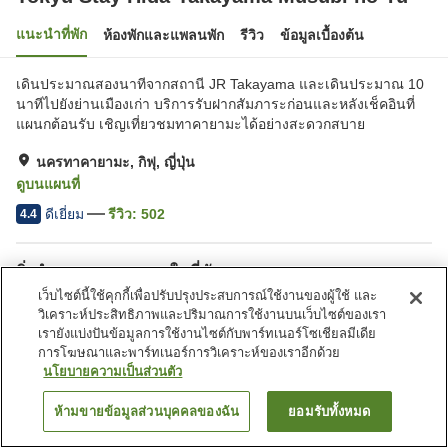
แนะนำที่พัก
ห้องพักและแพลนพัก
รีวิว
ข้อมูลเบื้องต้น
เดินประมาณสองนาทีจากสถานี JR Takayama และเดินประมาณ 10
นาทีไปยังย่านเมืองเก่า บริการรับฝากสัมภาระก่อนและหลังเช็คอินที่
แผนกต้อนรับ เชิญเที่ยวชมทาคายามะได้อย่างสะดวกสบาย
นครทาคายามะ, กิฟุ, ญี่ปุ่น
ดูบนแผนที่
ดีเยี่ยม
รีวิว:
502
4.4
สิ่งอำนวยความสะดวกในที่พัก
เว็บไซต์นี้ใช้คุกกี้เพื่อปรับปรุงประสบการณ์ใช้งานของผู้ใช้ และ
ที่จอดรถ
ร้านอาหาร
วิเคราะห์ประสิทธิภาพและปริมาณการใช้งานบนเว็บไซต์ของเรา
เลานจ์
ตู้จำหน่ายอัตโนมัติ
เรายังแบ่งปันข้อมูลการใช้งานไซต์กับพาร์ทเนอร์โซเชียลมีเดีย
การโฆษณาและพาร์ทเนอร์การวิเคราะห์ของเราอีกด้วย
นโยบายความเป็นส่วนตัว
หน้าแรก
ญี่ปุ่น
กิฟุ
นครทาคายามะ
Tokyu Stay Hida-Takayama Musubi no Yu
ห้ามขายข้อมูลส่วนบุคคลของฉัน
ยอมรับทั้งหมด
ค้นหาห้องพัก