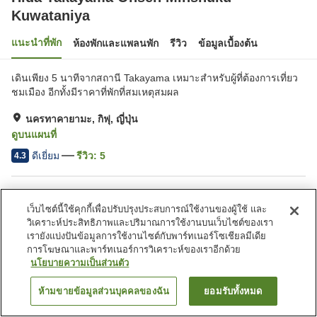
Kuwataniya
แนะนำที่พัก
ห้องพักและแพลนพัก
รีวิว
ข้อมูลเบื้องต้น
เดินเพียง 5 นาทีจากสถานี Takayama เหมาะสำหรับผู้ที่ต้องการเที่ยว
ชมเมือง อีกทั้งมีราคาที่พักที่สมเหตุสมผล
นครทาคายามะ, กิฟุ, ญี่ปุ่น
ดูบนแผนที่
ดีเยี่ยม
รีวิว:
5
4.3
สิ่งอำนวยความสะดวกในที่พัก
เว็บไซต์นี้ใช้คุกกี้เพื่อปรับปรุงประสบการณ์ใช้งานของผู้ใช้ และ
Wi-Fi
ที่จอดรถ
วิเคราะห์ประสิทธิภาพและปริมาณการใช้งานบนเว็บไซต์ของเรา
เดินห้านาทีถึงสถานี
บ่อน้ำพุร้อนภายในอาคาร
เรายังแบ่งปันข้อมูลการใช้งานไซต์กับพาร์ทเนอร์โซเชียลมีเดีย
การโฆษณาและพาร์ทเนอร์การวิเคราะห์ของเราอีกด้วย
นโยบายความเป็นส่วนตัว
หน้าแรก
ญี่ปุ่น
กิฟุ
นครทาคายามะ
Hida Takayama Onsen Minshuku Kuwataniya
ห้ามขายข้อมูลส่วนบุคคลของฉัน
ยอมรับทั้งหมด
ค้นหาห้องพัก