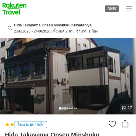
to
NEW
top
page
Hida Takayama Onsen Minshuku Kuwataniya
23/8/2026
-
24/8/2026
|
ทั้งหมด 2 คน
|
จำนวน 1 ห้อง
17
โรงแรมขนาดเล็ก
Hida Takayama Onsen Minshuku