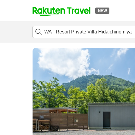
NEW
t
แนะนำที่พัก
ห้องพักและแพลนพัก
รีวิว
สิ่่งอำนวยความสะด
o
p
P
a
g
e
_
s
e
a
r
c
h