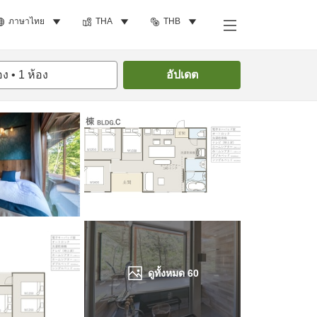
ภาษาไทย
THA
THB
ค้นหาห้องพัก
อง
•
1
ห้อง
อัปเดต
ดูทั้งหมด
60