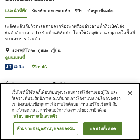
แนะนำที่พัก
ห้องพักและแพลนพัก
รีวิว
ข้อมูลเบื้องต้น
เพลิดเพลินกับวิวทะเลสาบจากห้องพักพร้อมอ่างอาบน้ำกึ่งเปิดโล่ง
ดื่มด่ำกับอาหารประจำเดือนที่คัดสรรโดยใช้วัตถุดิบตามฤดูกาลในพื้นที่
ทานอาหารส่วนตัว
นครฟุจิโอกะ, กุมมะ, ญี่ปุ่น
ดูบนแผนที่
ดีเลิศ
รีวิว:
46
4.7
สิ่งอำนวยความสะดวกในที่พัก
เว็บไซต์นี้ใช้คุกกี้เพื่อปรับปรุงประสบการณ์ใช้งานของผู้ใช้ และ
ที่จอดรถ
อ่างน้ำวน
วิเคราะห์ประสิทธิภาพและปริมาณการใช้งานบนเว็บไซต์ของเรา
ตู้จำหน่ายอัตโนมัติ
ห้องจัดเลี้ยง
เรายังแบ่งปันข้อมูลการใช้งานไซต์กับพาร์ทเนอร์โซเชียลมีเดีย
การโฆษณาและพาร์ทเนอร์การวิเคราะห์ของเราอีกด้วย
นโยบายความเป็นส่วนตัว
หน้าแรก
ญี่ปุ่น
กุมมะ
นครฟุจิโอกะ
Sensaian Sansui
ห้ามขายข้อมูลส่วนบุคคลของฉัน
ยอมรับทั้งหมด
ค้นหาห้องพัก