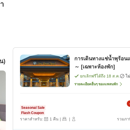
รา
การเดินทางแช่น้ำพุร้
คน)
～ [เฉพาะห้องพัก]
ยกเลิกฟรีได้ถึง
18 ส.ค.
ไม
รายละเอียดอื่นๆ ของแพลนพัก
Seasonal Sale
Flash Coupon
ราคาสำหรับ:
1
คืน
|
|
รวมภาษ