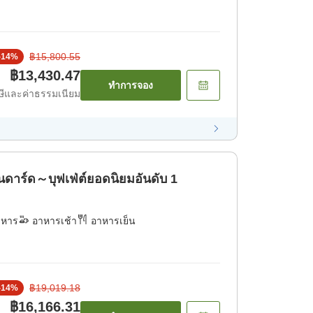
฿15,800.55
-
14
%
฿13,430.47
ทำการจอง
ีและค่าธรรมเนียม
าร์ด～บุฟเฟ่ต์ยอดนิยมอันดับ 1
าหาร
อาหารเช้า
อาหารเย็น
฿19,019.18
-
14
%
฿16,166.31