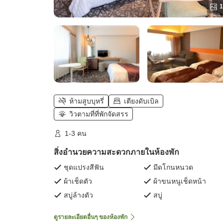
1
ห้ามสูบบุหรี่
เตียงดับเบิล
วิวตามที่ที่พักจัดสรร
1-3 คน
สิ่งอำนวยความสะดวกภายในห้องพัก
ชุดแปรงสีฟัน
มีดโกนหนวด
ผ้าเช็ดตัว
ผ้าขนหนูเช็ดหน้า
สบู่ล้างตัว
สบู่
ดูรายละเอียดอื่นๆ ของห้องพัก