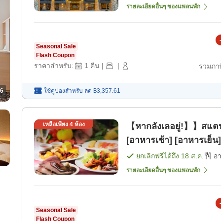
รายละเอียดอื่นๆ ของแพลนพัก
Seasonal Sale
Flash Coupon
ราคาสำหรับ:
1
คืน
|
|
รวมภาษ
ใช้คูปองสำหรับ
ลด
฿3,357.61
6
เหลือเพียง
4
ห้อง
【หากลังเลอยู่!】】สแตนด
[อาหารเช้า] [อาหารเย็น]
ยกเลิกฟรีได้ถึง
18 ส.ค.
อ
รายละเอียดอื่นๆ ของแพลนพัก
Seasonal Sale
Flash Coupon