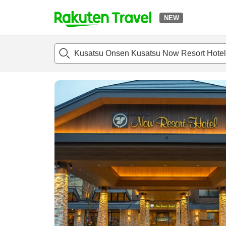
NEW
t
แนะนำที่พัก
ห้องพักและแพลนพัก
รีวิว
สิ่่งอำนวยความสะด
o
p
P
a
g
e
_
s
e
a
r
c
h