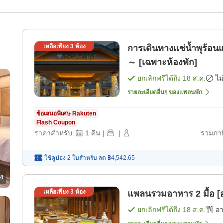
เหลือเพียง
3
ห้อง
การเดินทางแช่น้ำพุร้
～ [เฉพาะห้องพัก]
ยกเลิกฟรีได้ถึง
18 ส.ค.
ไม
รายละเอียดอื่นๆ ของแพลนพัก
ข้อเสนอพิเศษ Rakuten
Flash Coupon
ราคาสำหรับ:
1
คืน
|
|
รวมภาษ
ใช้คูปอง 2 ใบสำหรับ
ลด
฿4,542.65
4
เหลือเพียง
3
ห้อง
แพลนรวมอาหาร 2 มื้อ [อ
ยกเลิกฟรีได้ถึง
18 ส.ค.
อ