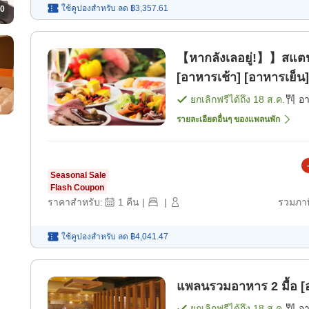
ใช้คูปองสำหรับ
ลด
฿3,357.61
0
【หากลังเลอยู่!】】สแตนด
[อาหารเช้า] [อาหารเย็น]
ยกเลิกฟรีได้ถึง
18 ส.ค.
อ
รายละเอียดอื่นๆ ของแพลนพัก
Seasonal Sale
Flash Coupon
ราคาสำหรับ:
1
คืน
|
|
รวมภาษ
ใช้คูปองสำหรับ
ลด
฿4,041.47
แพลนรวมอาหาร 2 มื้อ [อ
ยกเลิกฟรีได้ถึง
18 ส.ค.
อ