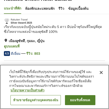
แนะนำที่พัก
ห้องพักและแพลนพัก
รีวิว
ข้อมูลเบื้องต้น
เรียวกังแบบฉบับญี่ปุ่นสมัยใหม่ระดับ 5 ดาว ​มีบ่อน้ำพุร้อนที่ใหญ่ที่สุด
ซึ่งไหลจากแหล่งน้ำของคุซัตสึ 100%
เมืองคูซัทสึ, กุมมะ, ญี่ปุ่น
ดูบนแผนที่
ดีเยี่ยม
รีวิว:
803
4.5
สิ่งอำนวยความสะดวกในที่พัก
เว็บไซต์นี้ใช้คุกกี้เพื่อปรับปรุงประสบการณ์ใช้งานของผู้ใช้ และ
Wi-Fi
ห้องอาหารส่วนตัว
วิเคราะห์ประสิทธิภาพและปริมาณการใช้งานบนเว็บไซต์ของเรา
มุมอาหารว่างมื้อดึก
ปลอดบุหรี่
เรายังแบ่งปันข้อมูลการใช้งานไซต์กับพาร์ทเนอร์โซเชียลมีเดีย
การโฆษณาและพาร์ทเนอร์การวิเคราะห์ของเราอีกด้วย
นโยบายความเป็นส่วนตัว
หน้าแรก
ญี่ปุ่น
กุมมะ
เมืองคูซัทสึ
Kusatsu Onsen Hotel Sakurai
ห้ามขายข้อมูลส่วนบุคคลของฉัน
ยอมรับทั้งหมด
ค้นหาห้องพัก