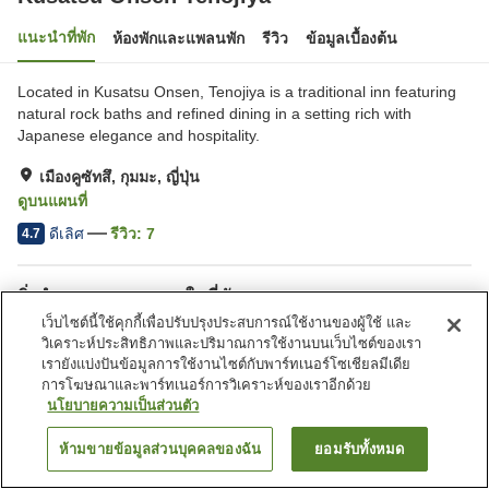
แนะนำที่พัก
ห้องพักและแพลนพัก
รีวิว
ข้อมูลเบื้องต้น
Located in Kusatsu Onsen, Tenojiya is a traditional inn featuring
natural rock baths and refined dining in a setting rich with
Japanese elegance and hospitality.
เมืองคูซัทสึ, กุมมะ, ญี่ปุ่น
ดูบนแผนที่
ดีเลิศ
รีวิว:
7
4.7
สิ่งอำนวยความสะดวกในที่พัก
เว็บไซต์นี้ใช้คุกกี้เพื่อปรับปรุงประสบการณ์ใช้งานของผู้ใช้ และ
ที่จอดรถ
สปา/บิวตี้ซาลอน
วิเคราะห์ประสิทธิภาพและปริมาณการใช้งานบนเว็บไซต์ของเรา
ห้องอาบน้ำเปิดโล่ง (มีบ่อน้ำพุ
ห้องอาบน้ำใหญ่
เรายังแบ่งปันข้อมูลการใช้งานไซต์กับพาร์ทเนอร์โซเชียลมีเดีย
ร้อน)
การโฆษณาและพาร์ทเนอร์การวิเคราะห์ของเราอีกด้วย
นโยบายความเป็นส่วนตัว
หน้าแรก
ญี่ปุ่น
กุมมะ
เมืองคูซัทสึ
Kusatsu Onsen Tenojiya
ห้ามขายข้อมูลส่วนบุคคลของฉัน
ยอมรับทั้งหมด
ค้นหาห้องพัก