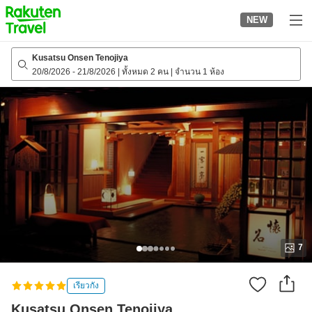
to
NEW
top
page
Kusatsu Onsen Tenojiya
20/8/2026
-
21/8/2026
|
ทั้งหมด 2 คน
|
จำนวน 1 ห้อง
7
เรียวกัง
Kusatsu Onsen Tenojiya