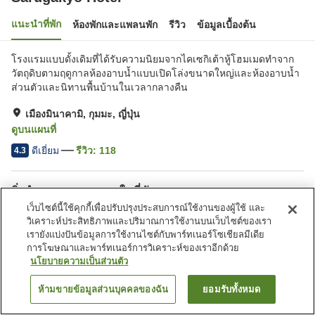
แนะนำที่พัก
ห้องพักและแพลนพัก
รีวิว
ข้อมูลเบื้องต้น
โรงแรมแบบดั้งเดิมที่ได้รับความนิยมจากไคเซกิเต้าหู้โฮมเมดทำจาก
วัตถุดิบตามฤดูกาลห้องอาบน้ำแบบเปิดโล่งขนาดใหญ่และห้องอาบน้ำ
ส่วนตัวและนิทานพื้นบ้านในเวลากลางคืน
เมืองมินาคามิ, กุมมะ, ญี่ปุ่น
ดูบนแผนที่
ดีเยี่ยม
รีวิว:
118
4.3
สิ่งอำนวยความสะดวกในที่พัก
เว็บไซต์นี้ใช้คุกกี้เพื่อปรับปรุงประสบการณ์ใช้งานของผู้ใช้ และ
ที่จอดรถ
ซาวน่า
วิเคราะห์ประสิทธิภาพและปริมาณการใช้งานบนเว็บไซต์ของเรา
สปา/บิวตี้ซาลอน
สระว่ายน้ำ
เรายังแบ่งปันข้อมูลการใช้งานไซต์กับพาร์ทเนอร์โซเชียลมีเดีย
การโฆษณาและพาร์ทเนอร์การวิเคราะห์ของเราอีกด้วย
นโยบายความเป็นส่วนตัว
หน้าแรก
ญี่ปุ่น
กุมมะ
เมืองมินาคามิ
Sarugakyo Hotel
ห้ามขายข้อมูลส่วนบุคคลของฉัน
ยอมรับทั้งหมด
ค้นหาห้องพัก