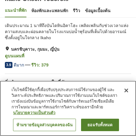
แนะนำที่พัก
ห้องพักและแพลนพัก
รีวิว
ข้อมูลเบื้องต้น
เดินประมาณ 1 นาทีถึงบันไดหินอิคาโฮะ เพลิดเพลินกับช่วงเวลาแห่ง
ความสงบและผ่อนคลายในโรงแรมบ่อน้ำพุร้อนที่เต็มไปด้วยอารมณ์
ซึ่งตั้งอยู่ในใจกลาง Ikaho
นครชิบุคาวะ, กุมมะ, ญี่ปุ่น
ดูบนแผนที่
ดีมาก
รีวิว:
379
3.9
สิ่งอำนวยความสะดวกในที่พัก
เว็บไซต์นี้ใช้คุกกี้เพื่อปรับปรุงประสบการณ์ใช้งานของผู้ใช้ และ
ที่จอดรถ
ซาวน่า
วิเคราะห์ประสิทธิภาพและปริมาณการใช้งานบนเว็บไซต์ของเรา
ตู้จำหน่ายอัตโนมัติ
ร้านค้า
เรายังแบ่งปันข้อมูลการใช้งานไซต์กับพาร์ทเนอร์โซเชียลมีเดีย
การโฆษณาและพาร์ทเนอร์การวิเคราะห์ของเราอีกด้วย
นโยบายความเป็นส่วนตัว
หน้าแรก
ญี่ปุ่น
กุมมะ
นครชิบุคาวะ
Ikaho Onsen Todoroki
ห้ามขายข้อมูลส่วนบุคคลของฉัน
ยอมรับทั้งหมด
ค้นหาห้องพัก