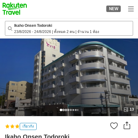
to
NEW
top
page
Ikaho Onsen Todoroki
23/8/2026
-
24/8/2026
|
ทั้งหมด 2 คน
|
จำนวน 1 ห้อง
13
เรียวกัง
Ikaho Onsen Todoroki