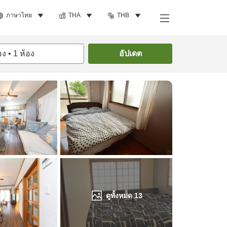
ภาษาไทย
THA
THB
ค้นหาห้องพัก
อง
•
1
ห้อง
อัปเดต
ดูทั้งหมด
13