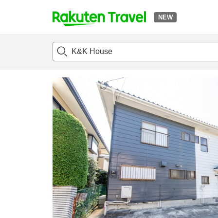
NEW
t
แนะนำที่พัก
ห้องพักและแพลนพัก
รีวิว
ไฮไลต์
สิ่่งอำนวยค
o
p
P
a
g
e
_
s
e
a
r
c
h