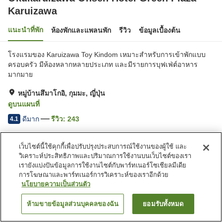
Karuizawa
แนะนำที่พัก
ห้องพักและแพลนพัก
รีวิว
ข้อมูลเบื้องต้น
โรงแรมของ Karuizawa Toy Kindom เหมาะสำหรับการเข้าพักแบบ
ครอบครัว มีห้องหลากหลายประเภท และมีรายการบุฟเฟ่ต์อาหาร
มากมาย
หมู่บ้านสึมาโกอิ, กุมมะ, ญี่ปุ่น
ดูบนแผนที่
ดีมาก
รีวิว:
243
4.1
เว็บไซต์นี้ใช้คุกกี้เพื่อปรับปรุงประสบการณ์ใช้งานของผู้ใช้ และ
สิ่งอำนวยความสะดวกในที่พัก
วิเคราะห์ประสิทธิภาพและปริมาณการใช้งานบนเว็บไซต์ของเรา
ที่จอดรถ
ซาวน่า
เรายังแบ่งปันข้อมูลการใช้งานไซต์กับพาร์ทเนอร์โซเชียลมีเดีย
สปา/บิวตี้ซาลอน
ร้านอาหาร
การโฆษณาและพาร์ทเนอร์การวิเคราะห์ของเราอีกด้วย
นโยบายความเป็นส่วนตัว
หน้าแรก
ญี่ปุ่น
กุมมะ
หมู่บ้านสึมาโกอิ
ห้ามขายข้อมูลส่วนบุคคลของฉัน
ยอมรับทั้งหมด
ค้นหาห้องพัก
Okukaruizawa Onsen Hotel Green Plaza Karuizawa