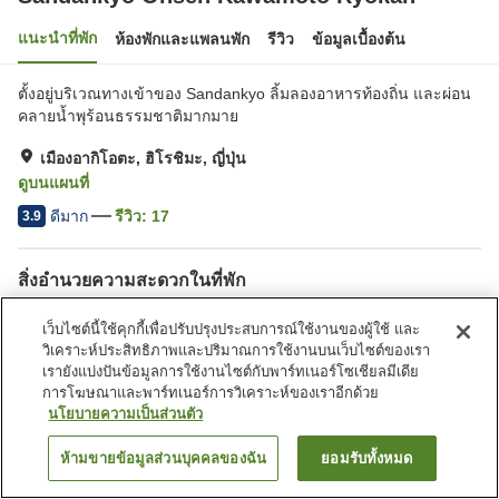
แนะนำที่พัก
ห้องพักและแพลนพัก
รีวิว
ข้อมูลเบื้องต้น
ตั้งอยู่บริเวณทางเข้าของ Sandankyo ลิ้มลองอาหารท้องถิ่น และผ่อน
คลายน้ำพุร้อนธรรมชาติมากมาย
เมืองอากิโอตะ, ฮิโรชิมะ, ญี่ปุ่น
ดูบนแผนที่
ดีมาก
รีวิว:
17
3.9
สิ่งอำนวยความสะดวกในที่พัก
ที่จอดรถ
ร้านอาหาร
เว็บไซต์นี้ใช้คุกกี้เพื่อปรับปรุงประสบการณ์ใช้งานของผู้ใช้ และ
ร้านค้า
ห้องอาบน้ำใหญ่ (มีบ่อน้ำพุ
วิเคราะห์ประสิทธิภาพและปริมาณการใช้งานบนเว็บไซต์ของเรา
ร้อน)
เรายังแบ่งปันข้อมูลการใช้งานไซต์กับพาร์ทเนอร์โซเชียลมีเดีย
การโฆษณาและพาร์ทเนอร์การวิเคราะห์ของเราอีกด้วย
นโยบายความเป็นส่วนตัว
หน้าแรก
ญี่ปุ่น
ฮิโรชิมะ
เมืองอากิโอตะ
Sandankyo Onsen Kawamoto Ryokan
ห้ามขายข้อมูลส่วนบุคคลของฉัน
ยอมรับทั้งหมด
ค้นหาห้องพัก