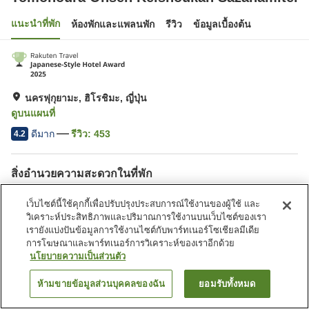
แนะนำที่พัก
ห้องพักและแพลนพัก
รีวิว
ข้อมูลเบื้องต้น
นครฟุกุยามะ, ฮิโรชิมะ, ญี่ปุ่น
ดูบนแผนที่
ดีมาก
รีวิว:
453
4.2
สิ่งอำนวยความสะดวกในที่พัก
ที่จอดรถ
สปา/บิวตี้ซาลอน
เว็บไซต์นี้ใช้คุกกี้เพื่อปรับปรุงประสบการณ์ใช้งานของผู้ใช้ และ
ร้านอาหาร
คาเฟ่
วิเคราะห์ประสิทธิภาพและปริมาณการใช้งานบนเว็บไซต์ของเรา
เรายังแบ่งปันข้อมูลการใช้งานไซต์กับพาร์ทเนอร์โซเชียลมีเดีย
การโฆษณาและพาร์ทเนอร์การวิเคราะห์ของเราอีกด้วย
หน้าแรก
ญี่ปุ่น
ฮิโรชิมะ
นครฟุกุยามะ
นโยบายความเป็นส่วนตัว
Tomonoura Onsen Keishoukan Sazanamitei
ห้ามขายข้อมูลส่วนบุคคลของฉัน
ยอมรับทั้งหมด
ค้นหาห้องพัก