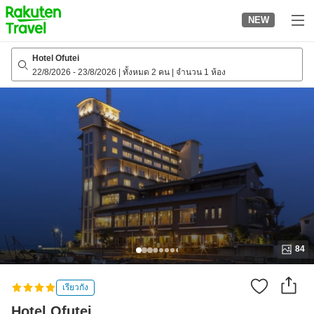
to
NEW
top
page
Hotel Ofutei
22/8/2026
-
23/8/2026
|
ทั้งหมด 2 คน
|
จำนวน 1 ห้อง
84
เรียวกัง
Hotel Ofutei