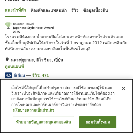
แนะนำที่พัก
ห้องพักและแพลนพัก
รีวิว
ข้อมูลเบื้องต้น
โรงแรมมีห้องอาบน้ำแบบเปิดโล่งบนดาดฟ้าห้องอาบน้ำส่วนตัวและ
ชั้นเอ็กเซ็กคูทีฟเปิดให้บริการในวันที่ 1 กรกฎาคม 2012 เพลิดเพลินกับ
ทัศนียภาพอันงดงามของทาจิมะในพื้นที่เซโตะอุจิ
นครฟุกุยามะ, ฮิโรชิมะ, ญี่ปุ่น
ดูบนแผนที่
ดีเยี่ยม
รีวิว:
471
4.5
เว็บไซต์นี้ใช้คุกกี้เพื่อปรับปรุงประสบการณ์ใช้งานของผู้ใช้ และ
สิ่งอำนวยความสะดวกในที่พัก
วิเคราะห์ประสิทธิภาพและปริมาณการใช้งานบนเว็บไซต์ของเรา
เรายังแบ่งปันข้อมูลการใช้งานไซต์กับพาร์ทเนอร์โซเชียลมีเดีย
ที่จอดรถ
สปา/บิวตี้ซาลอน
การโฆษณาและพาร์ทเนอร์การวิเคราะห์ของเราอีกด้วย
สระว่ายน้ำ
ร้านอาหาร
นโยบายความเป็นส่วนตัว
ห้ามขายข้อมูลส่วนบุคคลของฉัน
ยอมรับทั้งหมด
หน้าแรก
ญี่ปุ่น
ฮิโรชิมะ
ค้นหาห้องพัก
นครฟุกุยามะ
Hotel Ofutei