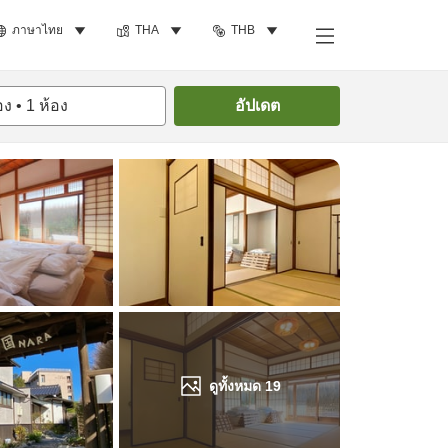
ภาษาไทย
THA
THB
ค้นหาห้องพัก
อง
•
1
ห้อง
อัปเดต
ดูทั้งหมด
19