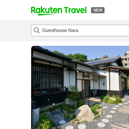
NEW
t
แนะนำที่พัก
ห้องพักและแพลนพัก
รีวิว
สิ่่งอำนวยความสะด
o
p
P
a
g
e
_
s
e
a
r
c
h