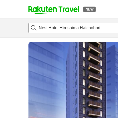
NEW
t
แนะนำที่พัก
ห้องพักและแพลนพัก
รีวิว
ไฮไลต์
สิ่่งอำนวยค
o
p
P
a
g
e
_
s
e
a
r
c
h