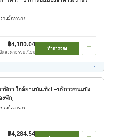
ารค้า! −บริการขนมปังอาหารเช้าฟรี−
่รวมมื้ออาหาร
฿4,180.04
ทำการจอง
ีและค่าธรรมเนียม
าฬิกา ใกล้ย่านบันเทิง! −บริการขนมปัง
องพัก]
่รวมมื้ออาหาร
฿4,284.54