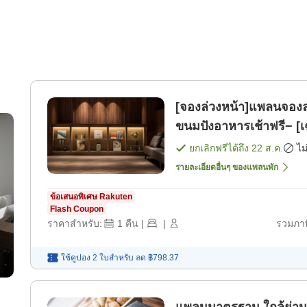
[จองล่วงหน้า]แพลนจองล่
ขนมปังอาหารเช้าฟรี− [เ
ยกเลิกฟรีได้ถึง
22 ส.ค.
ไม
รายละเอียดอื่นๆ ของแพลนพัก
ข้อเสนอพิเศษ Rakuten
Flash Coupon
ราคาสำหรับ:
1
คืน
|
|
รวมภาษ
ใช้คูปอง 2 ใบสำหรับ
ลด
฿798.37