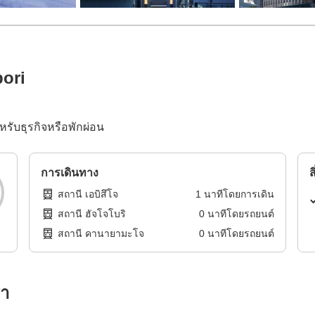
ori
รับธุรกิจหรือพักผ่อน
การเดินทาง
ส
สถานี เอบิสึโจ
1
นาทีโดย
การเดิน
สถานี ฮัจโจโบริ
0
นาทีโดย
รถยนต์
สถานี คานายามะโจ
0
นาทีโดย
รถยนต์
รา