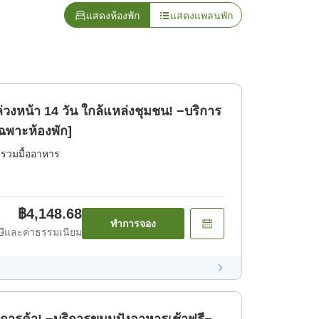
แสดงห้องพัก
แสดงแพลนพัก
วงหน้า 14 วัน ใกล้แหล่งชุมชน! −บริการ
ฉพาะห้องพัก]
่รวมมื้ออาหาร
฿4,148.68
ทำการจอง
ีและค่าธรรมเนียม