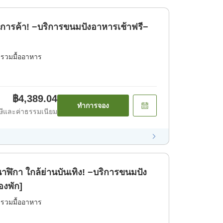
ารค้า! −บริการขนมปังอาหารเช้าฟรี−
่รวมมื้ออาหาร
฿4,389.04
ทำการจอง
ีและค่าธรรมเนียม
าฬิกา ใกล้ย่านบันเทิง! −บริการขนมปัง
องพัก]
่รวมมื้ออาหาร