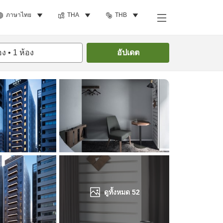
ภาษาไทย
THA
THB
ค้นหาห้องพัก
อง
•
1
ห้อง
อัปเดต
ดูทั้งหมด
52