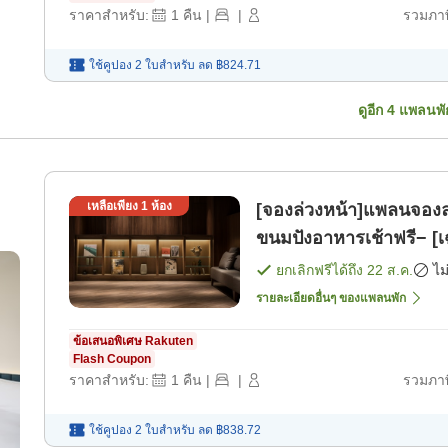
ราคาสำหรับ:
1
คืน
|
|
รวมภาษ
ใช้คูปอง 2 ใบสำหรับ
ลด
฿824.71
ดูอีก
4
แพลนพั
เหลือเพียง
1
ห้อง
[จองล่วงหน้า]แพลนจองล่
ขนมปังอาหารเช้าฟรี− [เ
ยกเลิกฟรีได้ถึง
22 ส.ค.
ไม
รายละเอียดอื่นๆ ของแพลนพัก
ข้อเสนอพิเศษ Rakuten
Flash Coupon
ราคาสำหรับ:
1
คืน
|
|
รวมภาษ
ใช้คูปอง 2 ใบสำหรับ
ลด
฿838.72