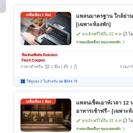
เหลือเพียง
1
ห้อง
แพลนมาตรฐาน ใกล้ย่านก
[เฉพาะห้องพัก]
ยกเลิกฟรีได้ถึง
22 ส.ค.
ไม
รายละเอียดอื่นๆ ของแพลนพัก
ข้อเสนอพิเศษ Rakuten
Flash Coupon
ราคาสำหรับ:
1
คืน
|
|
รวมภาษ
ใช้คูปอง 2 ใบสำหรับ
ลด
฿844.78
เหลือเพียง
1
ห้อง
แพลนเช็คเอาท์เวลา 12 น
อาหารเช้าฟรี− [เฉพาะห้
ยกเลิกฟรีได้ถึง
22 ส.ค.
ไม
รายละเอียดอื่นๆ ของแพลนพัก