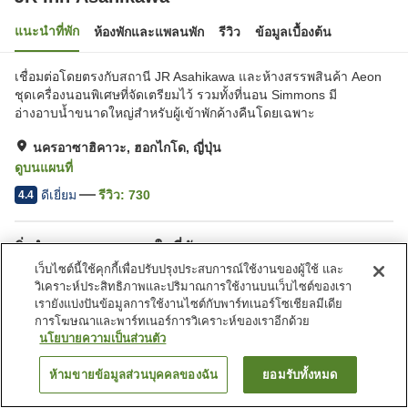
แนะนำที่พัก
ห้องพักและแพลนพัก
รีวิว
ข้อมูลเบื้องต้น
เชื่อมต่อโดยตรงกับสถานี JR Asahikawa และห้างสรรพสินค้า Aeon
ชุดเครื่องนอนพิเศษที่จัดเตรียมไว้ รวมทั้งที่นอน Simmons มี
อ่างอาบน้ำขนาดใหญ่สำหรับผู้เข้าพักค้างคืนโดยเฉพาะ
นครอาซาฮิคาวะ, ฮอกไกโด, ญี่ปุ่น
ดูบนแผนที่
ดีเยี่ยม
รีวิว:
730
4.4
สิ่งอำนวยความสะดวกในที่พัก
เว็บไซต์นี้ใช้คุกกี้เพื่อปรับปรุงประสบการณ์ใช้งานของผู้ใช้ และ
ที่จอดรถ
สปา/บิวตี้ซาลอน
วิเคราะห์ประสิทธิภาพและปริมาณการใช้งานบนเว็บไซต์ของเรา
เลานจ์
ตู้จำหน่ายอัตโนมัติ
เรายังแบ่งปันข้อมูลการใช้งานไซต์กับพาร์ทเนอร์โซเชียลมีเดีย
การโฆษณาและพาร์ทเนอร์การวิเคราะห์ของเราอีกด้วย
นโยบายความเป็นส่วนตัว
หน้าแรก
ญี่ปุ่น
ฮอกไกโด
นครอาซาฮิคาวะ
JR Inn Asahikawa
ห้ามขายข้อมูลส่วนบุคคลของฉัน
ยอมรับทั้งหมด
ค้นหาห้องพัก