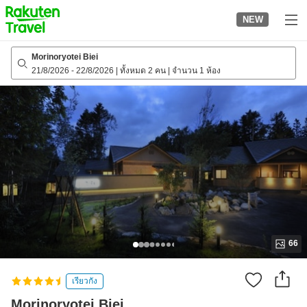
to
NEW
top
page
Morinoryotei Biei
21/8/2026
-
22/8/2026
|
ทั้งหมด 2 คน
|
จำนวน 1 ห้อง
66
เรียวกัง
Morinoryotei Biei