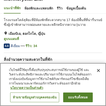
แนะนำที่พัก
ห้องพักและแพลนพัก
รีวิว
ข้อมูลเบื้องต้น
โรงแรมสไตล์สุคิยะที่มีห้องพักที่สะดวกสบาย 17 ห้องมีพื้นที่ที่น่ารื่นรมย์
ซึ่งผู้เข้าพักสามารถผ่อนคลายและหลีกหนีจากความวุ่นวาย
เมืองบิเอ, ฮอกไกโด, ญี่ปุ่น
ดูบนแผนที่
ดีเยี่ยม
รีวิว:
34
4.6
สิ่งอำนวยความสะดวกในที่พัก
ที่จอดรถ
ซาวน่า
เว็บไซต์นี้ใช้คุกกี้เพื่อปรับปรุงประสบการณ์ใช้งานของผู้ใช้ และ
สปา/บิวตี้ซาลอน
ตู้จำหน่ายอัตโนมัติ
วิเคราะห์ประสิทธิภาพและปริมาณการใช้งานบนเว็บไซต์ของเรา
เรายังแบ่งปันข้อมูลการใช้งานไซต์กับพาร์ทเนอร์โซเชียลมีเดีย
การโฆษณาและพาร์ทเนอร์การวิเคราะห์ของเราอีกด้วย
หน้าแรก
ญี่ปุ่น
ฮอกไกโด
เมืองบิเอ
Morinoryotei Biei
นโยบายความเป็นส่วนตัว
ห้ามขายข้อมูลส่วนบุคคลของฉัน
ยอมรับทั้งหมด
ค้นหาห้องพัก