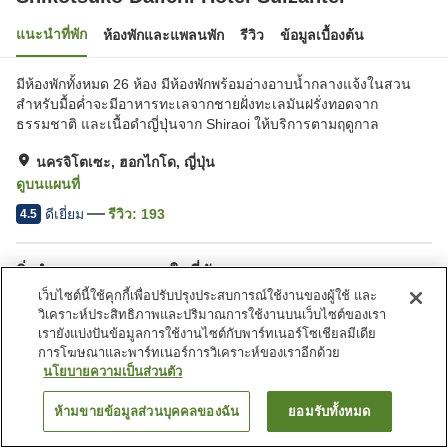
แนะนำที่พัก
ห้องพักและแพลนพัก
รีวิว
ข้อมูลเบื้องต้น
มีห้องพักทั้งหมด 26 ห้อง มีห้องพักพร้อมอ่างอาบน้ำกลางแจ้งในสวน
สำหรับมื้อค่ำจะมีอาหารทะเลจากชายฝั่งทะเลมันฝรั่งทอดจาก
ธรรมชาติ และเนื้อดำญี่ปุ่นจาก Shiraoi ให้บริการตามฤดูกาล
นครจิโตเซะ, ฮอกไกโด, ญี่ปุ่น
ดูบนแผนที่
ดีเยี่ยม
รีวิว:
193
4.5
สิ่งอำนวยความสะดวกในที่พัก
เว็บไซต์นี้ใช้คุกกี้เพื่อปรับปรุงประสบการณ์ใช้งานของผู้ใช้ และ
ที่จอดรถ
ซาวน่า
วิเคราะห์ประสิทธิภาพและปริมาณการใช้งานบนเว็บไซต์ของเรา
ร้านอาหาร
ห้องอาหารส่วนตัว
เรายังแบ่งปันข้อมูลการใช้งานไซต์กับพาร์ทเนอร์โซเชียลมีเดีย
การโฆษณาและพาร์ทเนอร์การวิเคราะห์ของเราอีกด้วย
นโยบายความเป็นส่วนตัว
หน้าแรก
ญี่ปุ่น
ฮอกไกโด
นครจิโตเซะ
Shikotsuko Daiichi Hotel Suizantei
ห้ามขายข้อมูลส่วนบุคคลของฉัน
ยอมรับทั้งหมด
ค้นหาห้องพัก