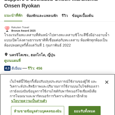
Onsen Ryokan
แนะนำที่พัก
ห้องพักและแพลนพัก
รีวิว
ข้อมูลเบื้องต้น
โรงแรมริมทะเลสาบที่หันหน้าไปทางทะเลสาบชิโกะสึซึ่งมีอ่างอาบน้ำ
แบบเปิดโล่งตามธรรมชาติที่เชื่อมต่อกับทะเลสาบ ห้องพักทุกห้องเป็น
ห้องปลอดบุหรี่ตั้งแต่วันที่ 1 กุมภาพันธ์ 2022
นครจิโตเซะ, ฮอกไกโด, ญี่ปุ่น
ดูบนแผนที่
ดีเยี่ยม
รีวิว:
456
4.3
เว็บไซต์นี้ใช้คุกกี้เพื่อปรับปรุงประสบการณ์ใช้งานของผู้ใช้ และ
สิ่งอำนวยความสะดวกในที่พัก
วิเคราะห์ประสิทธิภาพและปริมาณการใช้งานบนเว็บไซต์ของเรา
ที่จอดรถ
ซาวน่า
เรายังแบ่งปันข้อมูลการใช้งานไซต์กับพาร์ทเนอร์โซเชียลมีเดีย
สปา/บิวตี้ซาลอน
ร้านอาหาร
การโฆษณาและพาร์ทเนอร์การวิเคราะห์ของเราอีกด้วย
นโยบายความเป็นส่วนตัว
หน้าแรก
ญี่ปุ่น
ฮอกไกโด
นครจิโตเซะ
ห้ามขายข้อมูลส่วนบุคคลของฉัน
ยอมรับทั้งหมด
ค้นหาห้องพัก
Sapporo's Secluded Onsen Marukoma Onsen Ryokan