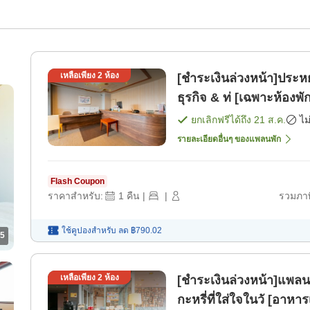
เหลือเพียง
2
ห้อง
[ชำระเงินล่วงหน้า]ประหย
ธุรกิจ & ท่ [เฉพาะห้องพั
ยกเลิกฟรีได้ถึง
21 ส.ค.
ไม
รายละเอียดอื่นๆ ของแพลนพัก
Flash Coupon
ราคาสำหรับ:
1
คืน
|
|
รวมภาษ
ใช้คูปองสำหรับ
ลด
฿790.02
5
เหลือเพียง
2
ห้อง
[ชำระเงินล่วงหน้า]แพล
กะหรี่ที่ใส่ใจในวั [อาหาร