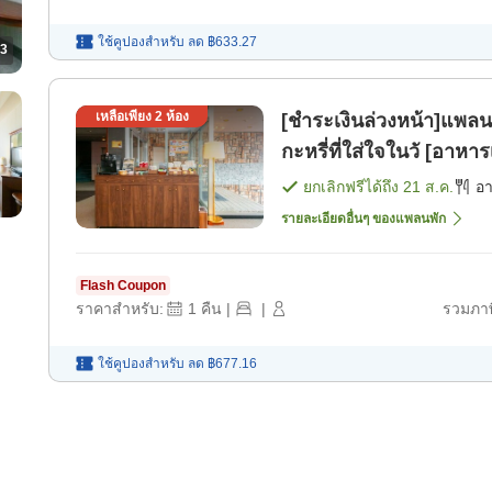
ใช้คูปองสำหรับ
ลด
฿633.27
3
เหลือเพียง
2
ห้อง
[ชำระเงินล่วงหน้า]แพล
กะหรี่ที่ใส่ใจในวั [อาหาร
ยกเลิกฟรีได้ถึง
21 ส.ค.
อ
รายละเอียดอื่นๆ ของแพลนพัก
Flash Coupon
ราคาสำหรับ:
1
คืน
|
|
รวมภาษ
ใช้คูปองสำหรับ
ลด
฿677.16