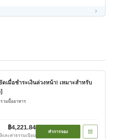
ัดเมื่อชำระเงินล่วงหน้า! เหมาะสำหรับ
ก]
่รวมมื้ออาหาร
฿4,221.84
ทำการจอง
ีและค่าธรรมเนียม