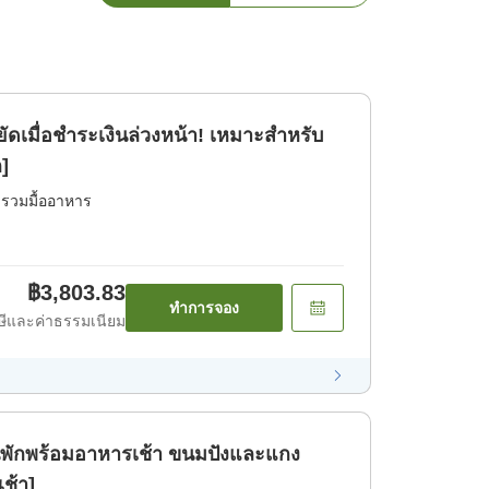
ัดเมื่อชำระเงินล่วงหน้า! เหมาะสำหรับ
ก]
่รวมมื้ออาหาร
฿3,803.83
ทำการจอง
ีและค่าธรรมเนียม
นพักพร้อมอาหารเช้า ขนมปังและแกง
เช้า]