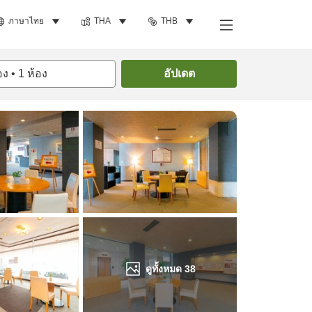
ภาษาไทย
THA
THB
ค้นหาห้องพัก
อง
•
1
ห้อง
อัปเดต
ดูทั้งหมด
38