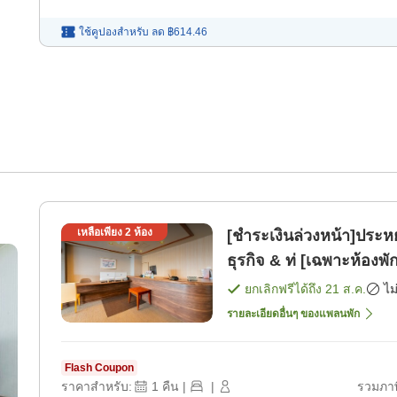
ใช้คูปองสำหรับ
ลด
฿614.46
เหลือเพียง
2
ห้อง
[ชำระเงินล่วงหน้า]ประหย
ธุรกิจ & ท่ [เฉพาะห้องพั
ยกเลิกฟรีได้ถึง
21 ส.ค.
ไม
รายละเอียดอื่นๆ ของแพลนพัก
Flash Coupon
ราคาสำหรับ:
1
คืน
|
|
รวมภาษ