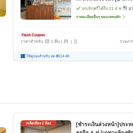
ยกเลิกฟรีได้ถึง
21 ส.ค.
อ
รายละเอียดอื่นๆ ของแพลนพัก
Flash Coupon
ราคาสำหรับ:
1
คืน
|
|
รวมภาษ
ใช้คูปองสำหรับ
ลด
฿614.46
เหลือเพียง
2
ห้อง
[ชำระเงินล่วงหน้า]ประหย
ธุรกิจ & ท่ [เฉพาะห้องพั