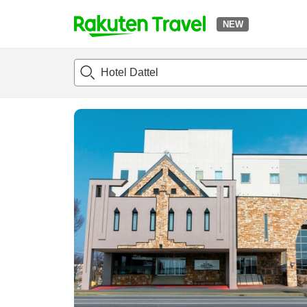
NEW
t
แนะนำที่พัก
ห้องพักและแพลนพัก
รีวิว
สิ่่งอำนวยความสะด
o
p
P
a
g
e
_
s
e
a
r
c
h