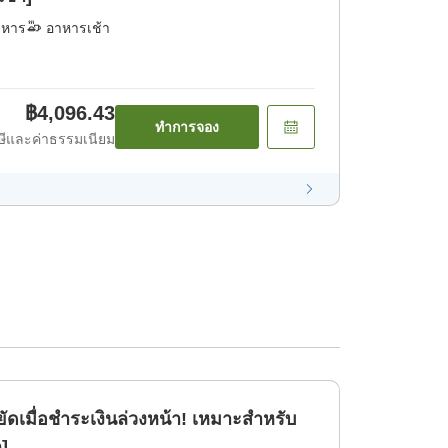
าหาร
อาหารเช้า
฿4,096.43
ทำการจอง
ีและค่าธรรมเนียม
ัดเมื่อชำระเงินล่วงหน้า! เหมาะสำหรับ
ก]