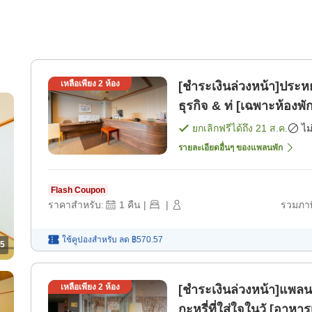
เหลือเพียง
2
ห้อง
[ชำระเงินล่วงหน้า]ประหย
ธุรกิจ & ท่ [เฉพาะห้องพั
ยกเลิกฟรีได้ถึง
21 ส.ค.
ไม
รายละเอียดอื่นๆ ของแพลนพัก
Flash Coupon
ราคาสำหรับ:
1
คืน
|
|
รวมภาษ
ใช้คูปองสำหรับ
ลด
฿570.57
5
เหลือเพียง
2
ห้อง
[ชำระเงินล่วงหน้า]แพล
กะหรี่ที่ใส่ใจในวั [อาหาร