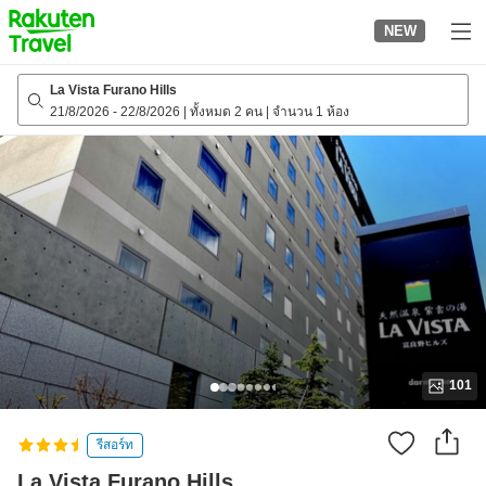
to
NEW
top
page
La Vista Furano Hills
21/8/2026
-
22/8/2026
|
ทั้งหมด 2 คน
|
จำนวน 1 ห้อง
101
รีสอร์ท
La Vista Furano Hills