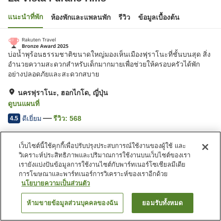
แนะนำที่พัก
ห้องพักและแพลนพัก
รีวิว
ข้อมูลเบื้องต้น
บ่อน้ำพุร้อนธรรมชาติขนาดใหญ่มองเห็นเมืองฟุราโนะที่ชั้นบนสุด สิ่ง
อำนวยความสะดวกสำหรับเด็กมากมายเพื่อช่วยให้ครอบครัวได้พัก
อย่างปลอดภัยและสะดวกสบาย
นครฟุราโนะ, ฮอกไกโด, ญี่ปุ่น
ดูบนแผนที่
ดีเยี่ยม
รีวิว:
568
4.5
เว็บไซต์นี้ใช้คุกกี้เพื่อปรับปรุงประสบการณ์ใช้งานของผู้ใช้ และ
สิ่งอำนวยความสะดวกในที่พัก
วิเคราะห์ประสิทธิภาพและปริมาณการใช้งานบนเว็บไซต์ของเรา
ที่จอดรถ
ซาวน่า
เรายังแบ่งปันข้อมูลการใช้งานไซต์กับพาร์ทเนอร์โซเชียลมีเดีย
ร้านอาหาร
มุมอาหารว่างมื้อดึก
การโฆษณาและพาร์ทเนอร์การวิเคราะห์ของเราอีกด้วย
นโยบายความเป็นส่วนตัว
หน้าแรก
ญี่ปุ่น
ฮอกไกโด
นครฟุราโนะ
La Vista Furano Hills
ห้ามขายข้อมูลส่วนบุคคลของฉัน
ยอมรับทั้งหมด
ค้นหาห้องพัก