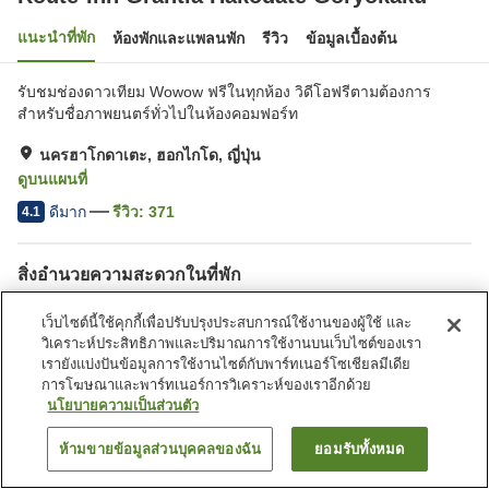
แนะนำที่พัก
ห้องพักและแพลนพัก
รีวิว
ข้อมูลเบื้องต้น
รับชมช่องดาวเทียม Wowow ฟรีในทุกห้อง วิดีโอฟรีตามต้องการ
สำหรับชื่อภาพยนตร์ทั่วไปในห้องคอมฟอร์ท
นครฮาโกดาเตะ, ฮอกไกโด, ญี่ปุ่น
ดูบนแผนที่
ดีมาก
รีวิว:
371
4.1
สิ่งอำนวยความสะดวกในที่พัก
ที่จอดรถ
ร้านอาหาร
เว็บไซต์นี้ใช้คุกกี้เพื่อปรับปรุงประสบการณ์ใช้งานของผู้ใช้ และ
ตู้จำหน่ายอัตโนมัติ
บริการซักผ้า (มีค่าบริการ)
วิเคราะห์ประสิทธิภาพและปริมาณการใช้งานบนเว็บไซต์ของเรา
เรายังแบ่งปันข้อมูลการใช้งานไซต์กับพาร์ทเนอร์โซเชียลมีเดีย
การโฆษณาและพาร์ทเนอร์การวิเคราะห์ของเราอีกด้วย
หน้าแรก
ญี่ปุ่น
ฮอกไกโด
นครฮาโกดาเตะ
นโยบายความเป็นส่วนตัว
Route-Inn Grantia Hakodate Goryokaku
ห้ามขายข้อมูลส่วนบุคคลของฉัน
ยอมรับทั้งหมด
ค้นหาห้องพัก