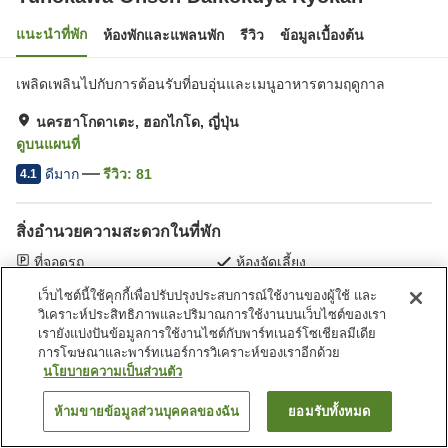
แนะนำที่พัก
ห้องพักและแพลนพัก
รีวิว
ข้อมูลเบื้องต้น
เพลิดเพลินไปกับการต้อนรับที่อบอุ่นและเมนูอาหารตามฤดูกาล
นครฮาโกดาเตะ, ฮอกไกโด, ญี่ปุ่น
ดูบนแผนที่
ดีมาก
รีวิว:
81
4.1
สิ่งอำนวยความสะดวกในที่พัก
ที่จอดรถ
ห้องจัดเลี้ยง
ห้องอาบน้ำใหญ่
ห้องอาบน้ำใหญ่ (มีบ่อน้ำพุ
เว็บไซต์นี้ใช้คุกกี้เพื่อปรับปรุงประสบการณ์ใช้งานของผู้ใช้ และ
ร้อน)
วิเคราะห์ประสิทธิภาพและปริมาณการใช้งานบนเว็บไซต์ของเรา
เรายังแบ่งปันข้อมูลการใช้งานไซต์กับพาร์ทเนอร์โซเชียลมีเดีย
การโฆษณาและพาร์ทเนอร์การวิเคราะห์ของเราอีกด้วย
หน้าแรก
ญี่ปุ่น
ฮอกไกโด
นครฮาโกดาเตะ
นโยบายความเป็นส่วนตัว
Yunokawa Onsen Daikokuya Ryokan
ห้ามขายข้อมูลส่วนบุคคลของฉัน
ยอมรับทั้งหมด
ค้นหาห้องพัก