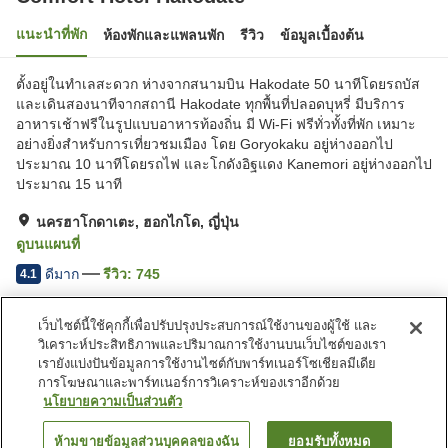
แนะนำที่พัก
ห้องพักและแพลนพัก
รีวิว
ข้อมูลเบื้องต้น
ตั้งอยู่ในทำเลสะดวก ห่างจากสนามบิน Hakodate 50 นาทีโดยรถบัส
และเดินสองนาทีจากสถานี Hakodate ทุกพื้นที่ปลอดบุหรี่ มีบริการ
อาหารเช้าฟรีในรูปแบบอาหารท้องถิ่น มี Wi-Fi ฟรีทั่วทั้งที่พัก เหมาะ
อย่างยิ่งสำหรับการเที่ยวชมเมือง โดย Goryokaku อยู่ห่างออกไป
ประมาณ 10 นาทีโดยรถไฟ และโกดังอิฐแดง Kanemori อยู่ห่างออกไป
ประมาณ 15 นาที
นครฮาโกดาเตะ, ฮอกไกโด, ญี่ปุ่น
ดูบนแผนที่
ดีมาก
รีวิว:
745
4.1
เว็บไซต์นี้ใช้คุกกี้เพื่อปรับปรุงประสบการณ์ใช้งานของผู้ใช้ และ
สิ่งอำนวยความสะดวกในที่พัก
วิเคราะห์ประสิทธิภาพและปริมาณการใช้งานบนเว็บไซต์ของเรา
ที่จอดรถ
ตู้จำหน่ายอัตโนมัติ
เรายังแบ่งปันข้อมูลการใช้งานไซต์กับพาร์ทเนอร์โซเชียลมีเดีย
บริการซักผ้า (มีค่าบริการ)
บริการส่งสินค้า
การโฆษณาและพาร์ทเนอร์การวิเคราะห์ของเราอีกด้วย
นโยบายความเป็นส่วนตัว
หน้าแรก
ญี่ปุ่น
ฮอกไกโด
นครฮาโกดาเตะ
ห้ามขายข้อมูลส่วนบุคคลของฉัน
ยอมรับทั้งหมด
ค้นหาห้องพัก