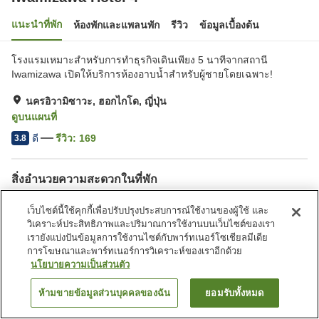
แนะนำที่พัก
ห้องพักและแพลนพัก
รีวิว
ข้อมูลเบื้องต้น
โรงแรมเหมาะสำหรับการทำธุรกิจเดินเพียง 5 นาทีจากสถานี
Iwamizawa เปิดให้บริการห้องอาบน้ำสำหรับผู้ชายโดยเฉพาะ!
นครอิวามิซาวะ, ฮอกไกโด, ญี่ปุ่น
ดูบนแผนที่
ดี
รีวิว:
169
3.8
สิ่งอำนวยความสะดวกในที่พัก
ที่จอดรถ
มุมอิซากายะ
เว็บไซต์นี้ใช้คุกกี้เพื่อปรับปรุงประสบการณ์ใช้งานของผู้ใช้ และ
ตู้จำหน่ายอัตโนมัติ
ห้องอาบน้ำใหญ่
วิเคราะห์ประสิทธิภาพและปริมาณการใช้งานบนเว็บไซต์ของเรา
เรายังแบ่งปันข้อมูลการใช้งานไซต์กับพาร์ทเนอร์โซเชียลมีเดีย
การโฆษณาและพาร์ทเนอร์การวิเคราะห์ของเราอีกด้วย
หน้าแรก
ญี่ปุ่น
ฮอกไกโด
นครอิวามิซาวะ
Iwamizawa Hotel 4
นโยบายความเป็นส่วนตัว
ห้ามขายข้อมูลส่วนบุคคลของฉัน
ยอมรับทั้งหมด
ค้นหาห้องพัก