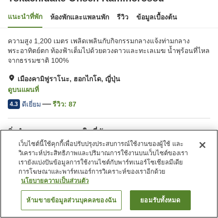
แนะนำที่พัก
ห้องพักและแพลนพัก
รีวิว
ข้อมูลเบื้องต้น
ความสูง 1,200 เมตร เพลิดเพลินกับกิจกรรมกลางแจ้งท่ามกลาง
พระอาทิตย์ตก ท้องฟ้าเต็มไปด้วยดวงดาวและทะเลเมฆ น้ำพุร้อนที่ไหล
จากธรรมชาติ 100%
เมืองคามิฟูราโนะ, ฮอกไกโด, ญี่ปุ่น
ดูบนแผนที่
ดีเยี่ยม
รีวิว:
87
4.3
สิ่งอำนวยความสะดวกในที่พัก
เว็บไซต์นี้ใช้คุกกี้เพื่อปรับปรุงประสบการณ์ใช้งานของผู้ใช้ และ
ที่จอดรถ
ซาวน่า
วิเคราะห์ประสิทธิภาพและปริมาณการใช้งานบนเว็บไซต์ของเรา
ร้านอาหาร
ตู้จำหน่ายอัตโนมัติ
เรายังแบ่งปันข้อมูลการใช้งานไซต์กับพาร์ทเนอร์โซเชียลมีเดีย
การโฆษณาและพาร์ทเนอร์การวิเคราะห์ของเราอีกด้วย
นโยบายความเป็นส่วนตัว
หน้าแรก
ญี่ปุ่น
ฮอกไกโด
เมืองคามิฟูราโนะ
Tokachidake Onsen Kamihorosou
ห้ามขายข้อมูลส่วนบุคคลของฉัน
ยอมรับทั้งหมด
ค้นหาห้องพัก