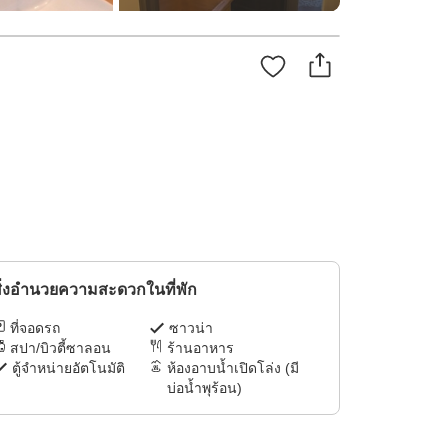
ิ่งอำนวยความสะดวกในที่พัก
ที่จอดรถ
ซาวน่า
สปา/บิวตี้ซาลอน
ร้านอาหาร
ตู้จำหน่ายอัตโนมัติ
ห้องอาบน้ำเปิดโล่ง (มี
บ่อน้ำพุร้อน)