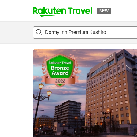
NEW
t
แนะนำที่พัก
ห้องพักและแพลนพัก
รีวิว
สิ่่งอำนวยความสะด
o
p
P
a
g
e
_
s
e
a
r
c
h