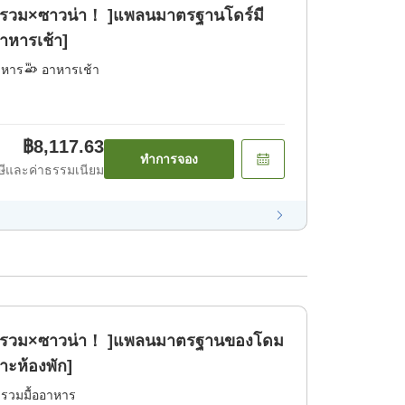
ำรวม×ซาวน่า！ ]แพลนมาตรฐานโดร์มี
าหารเช้า]
าหาร
อาหารเช้า
฿8,117.63
ทำการจอง
ีและค่าธรรมเนียม
้ำรวม×ซาวน่า！ ]แพลนมาตรฐานของโดม
าะห้องพัก]
่รวมมื้ออาหาร