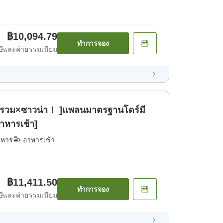
฿10,094.79
ทำการจอง
ีและค่าธรรมเนียม
ำรวม×ซาวน่า！ ]แพลนมาตรฐานโดร์มี
าหารเช้า]
าหาร
อาหารเช้า
฿11,411.50
ทำการจอง
ีและค่าธรรมเนียม