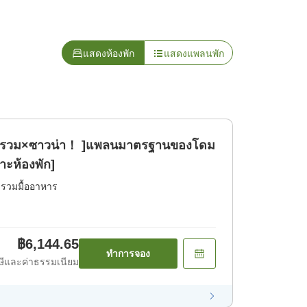
แสดงห้องพัก
แสดงแพลนพัก
้ำรวม×ซาวน่า！ ]แพลนมาตรฐานของโดม
าะห้องพัก]
่รวมมื้ออาหาร
฿6,144.65
ทำการจอง
ีและค่าธรรมเนียม