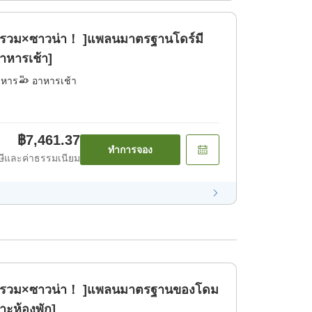
ำรวม×ซาวน่า！ ]แพลนมาตรฐานโดร์มี
าหารเช้า]
าหาร
อาหารเช้า
฿7,461.37
ทำการจอง
ีและค่าธรรมเนียม
้ำรวม×ซาวน่า！ ]แพลนมาตรฐานของโดม
าะห้องพัก]