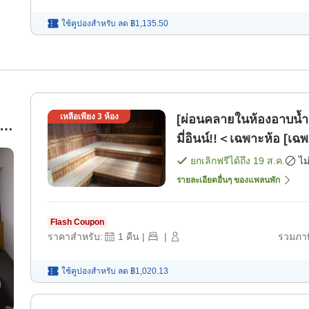
ใช้คูปองสำหรับ
ลด
฿1,135.50
เหลือเพียง
3
ห้อง
[ผ่อนคลายในห้องอาบน
าม
มี่อินน์!!＜เฉพาะห้อ [เฉพ
ยกเลิกฟรีได้ถึง
19 ส.ค.
ไม
รายละเอียดอื่นๆ ของแพลนพัก
Flash Coupon
ราคาสำหรับ:
1
คืน
|
|
รวมภาษ
ใช้คูปองสำหรับ
ลด
฿1,020.13