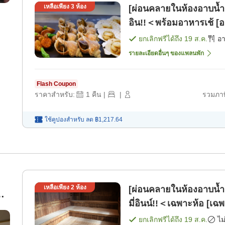
เหลือเพียง
3
ห้อง
[ผ่อนคลายในห้องอาบน้
อิน!!＜พร้อมอาหารเช้ [อ
ยกเลิกฟรีได้ถึง
19 ส.ค.
อ
รายละเอียดอื่นๆ ของแพลนพัก
Flash Coupon
ราคาสำหรับ:
1
คืน
|
|
รวมภาษ
ใช้คูปองสำหรับ
ลด
฿1,217.64
เหลือเพียง
2
ห้อง
[ผ่อนคลายในห้องอาบน
ยง
มี่อินน์!!＜เฉพาะห้อ [เฉพ
ยกเลิกฟรีได้ถึง
19 ส.ค.
ไม