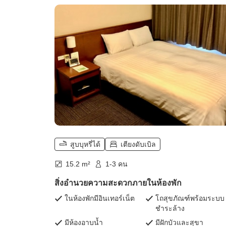
140 เซนติเมตร】)
สูบบุหรี่ได้
เตียงดับเบิล
15.2 m²
1-3 คน
สิ่งอำนวยความสะดวกภายในห้องพัก
ในห้องพักมีอินเทอร์เน็ต
โถสุขภัณฑ์พร้อมระบบ
ชำระล้าง
มีห้องอาบน้ำ
มีฝักบัวและสุขา