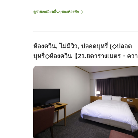
ดูรายละเอียดอื่นๆ ของห้องพัก
ห้องควีน, ไม่มีวิว, ปลอดบุหรี่ (◇ปลอด
บุหรี่◇ห้องควีน【21.8ตารางเมตร・คว
กว้างเตียง160เซนติเมตร】)