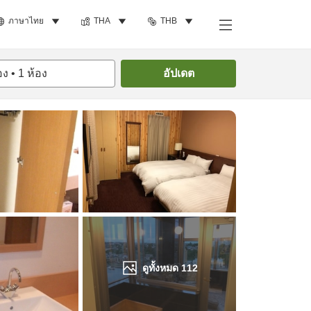
ภาษาไทย
THA
THB
ค้นหาห้องพัก
อง
•
1
ห้อง
อัปเดต
ดูทั้งหมด
112