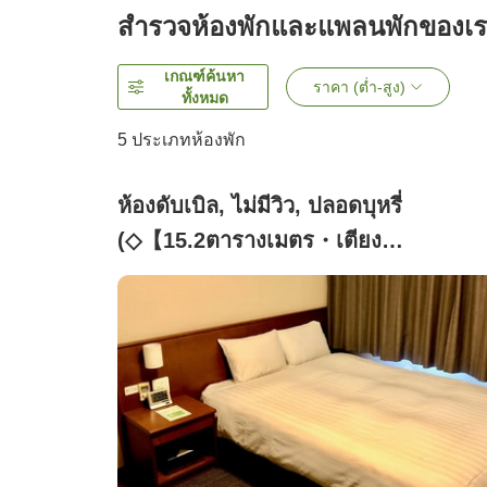
สำรวจห้องพักและแพลนพักของเ
เกณฑ์ค้นหา
ราคา (ต่ำ-สูง)
ทั้งหมด
5
ประเภทห้องพัก
ห้องดับเบิล, ไม่มีวิว, ปลอดบุหรี่
(◇【15.2ตารางเมตร・เตียง
กว้าง140เซนติเมตร】[15.2ตารางเมตร]