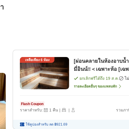
รา
เหลือเพียง
6
ห้อง
[ผ่อนคลายในห้องอาบน
มี่อินน์!!＜เฉพาะห้อ [เฉพ
)
ยกเลิกฟรีได้ถึง
19 ส.ค.
ไม
รายละเอียดอื่นๆ ของแพลนพัก
Flash Coupon
ราคาสำหรับ:
1
คืน
|
|
รวมภาษ
ใช้คูปองสำหรับ
ลด
฿921.69