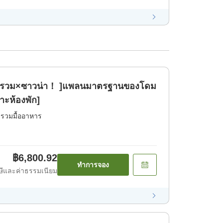
้ำรวม×ซาวน่า！ ]แพลนมาตรฐานของโดม
าะห้องพัก]
่รวมมื้ออาหาร
฿6,800.92
ทำการจอง
ีและค่าธรรมเนียม