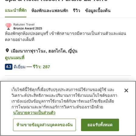
แนะนำที่พัก
ห้องพักและแพลนพัก
รีวิว
ข้อมูลเบื้องต้น
ห้องพักทุกห้องปลอดบุหรี่ เข้าพักสามารถมีความเป็นส่วนตัวและผ่อน
คลายอย่างเต็มที่
เมืองนากาฟุราโนะ, ฮอกไกโด, ญี่ปุ่น
ดูบนแผนที่
ดีเยี่ยม
รีวิว:
287
4.3
สิ่งอำนวยความสะดวกในที่พัก
เว็บไซต์นี้ใช้คุกกี้เพื่อปรับปรุงประสบการณ์ใช้งานของผู้ใช้ และ
ที่จอดรถ
อ่างน้ำวน
วิเคราะห์ประสิทธิภาพและปริมาณการใช้งานบนเว็บไซต์ของเรา
ซาวน่า
ร้านอาหาร
เรายังแบ่งปันข้อมูลการใช้งานไซต์กับพาร์ทเนอร์โซเชียลมีเดีย
การโฆษณาและพาร์ทเนอร์การวิเคราะห์ของเราอีกด้วย
นโยบายความเป็นส่วนตัว
หน้าแรก
ญี่ปุ่น
ฮอกไกโด
เมืองนากาฟุราโนะ
Spa & Hotel Resort Furano La Terre
ห้ามขายข้อมูลส่วนบุคคลของฉัน
ยอมรับทั้งหมด
ค้นหาห้องพัก