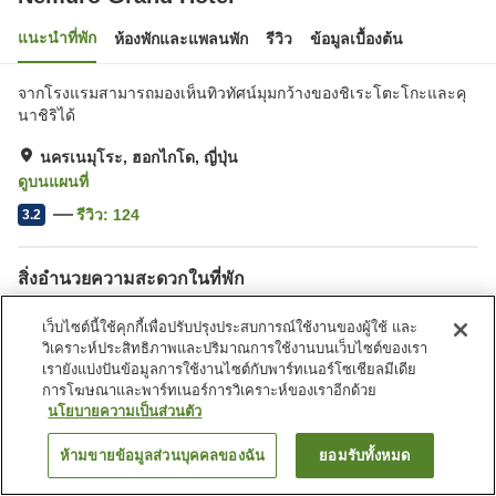
แนะนำที่พัก
ห้องพักและแพลนพัก
รีวิว
ข้อมูลเบื้องต้น
จากโรงแรมสามารถมองเห็นทิวทัศน์มุมกว้างของชิเระโตะโกะและคุ
นาชิริได้
นครเนมุโระ, ฮอกไกโด, ญี่ปุ่น
ดูบนแผนที่
รีวิว:
124
3.2
สิ่งอำนวยความสะดวกในที่พัก
ที่จอดรถ
ร้านอาหาร
เว็บไซต์นี้ใช้คุกกี้เพื่อปรับปรุงประสบการณ์ใช้งานของผู้ใช้ และ
ตู้จำหน่ายอัตโนมัติ
ร้านค้า
วิเคราะห์ประสิทธิภาพและปริมาณการใช้งานบนเว็บไซต์ของเรา
เรายังแบ่งปันข้อมูลการใช้งานไซต์กับพาร์ทเนอร์โซเชียลมีเดีย
การโฆษณาและพาร์ทเนอร์การวิเคราะห์ของเราอีกด้วย
หน้าแรก
ญี่ปุ่น
ฮอกไกโด
นครเนมุโระ
Nemuro Grand Hotel
นโยบายความเป็นส่วนตัว
ห้ามขายข้อมูลส่วนบุคคลของฉัน
ยอมรับทั้งหมด
ค้นหาห้องพัก