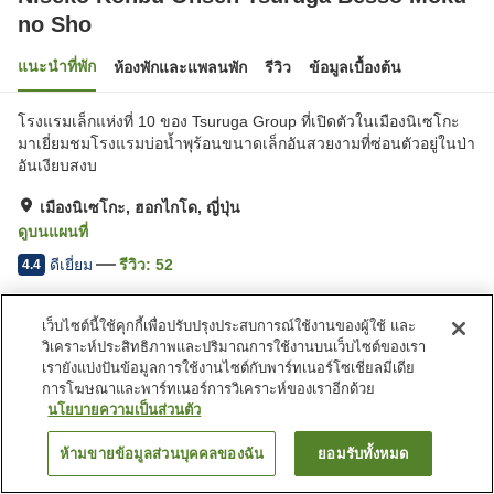
no Sho
แนะนำที่พัก
ห้องพักและแพลนพัก
รีวิว
ข้อมูลเบื้องต้น
โรงแรมเล็กแห่งที่ 10 ของ Tsuruga Group ที่เปิดตัวในเมืองนิเซโกะ
มาเยี่ยมชมโรงแรมบ่อน้ำพุร้อนขนาดเล็กอันสวยงามที่ซ่อนตัวอยู่ในป่า
อันเงียบสงบ
เมืองนิเซโกะ, ฮอกไกโด, ญี่ปุ่น
ดูบนแผนที่
ดีเยี่ยม
รีวิว:
52
4.4
เว็บไซต์นี้ใช้คุกกี้เพื่อปรับปรุงประสบการณ์ใช้งานของผู้ใช้ และ
สิ่งอำนวยความสะดวกในที่พัก
วิเคราะห์ประสิทธิภาพและปริมาณการใช้งานบนเว็บไซต์ของเรา
ที่จอดรถ
ซาวน่า
เรายังแบ่งปันข้อมูลการใช้งานไซต์กับพาร์ทเนอร์โซเชียลมีเดีย
สปา/บิวตี้ซาลอน
ห้องอาหารส่วนตัว
การโฆษณาและพาร์ทเนอร์การวิเคราะห์ของเราอีกด้วย
นโยบายความเป็นส่วนตัว
หน้าแรก
ญี่ปุ่น
ฮอกไกโด
เมืองนิเซโกะ
ห้ามขายข้อมูลส่วนบุคคลของฉัน
ยอมรับทั้งหมด
ค้นหาห้องพัก
Niseko Konbu Onsen Tsuruga Besso Moku no Sho