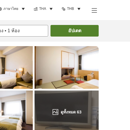
ภาษาไทย
THA
THB
ค้นหาห้องพัก
อง
•
1
ห้อง
อัปเดต
ดูทั้งหมด
63