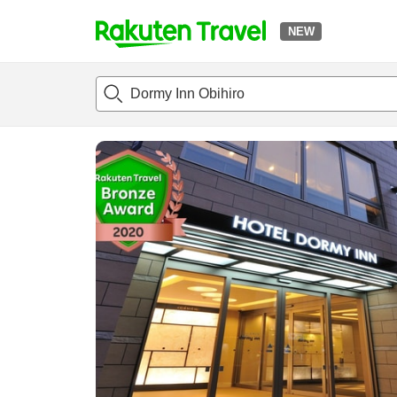
NEW
t
แนะนำที่พัก
ห้องพักและแพลนพัก
รีวิว
ไฮไลต์
สิ่่งอำนวยค
o
p
P
a
g
e
_
s
e
a
r
c
h