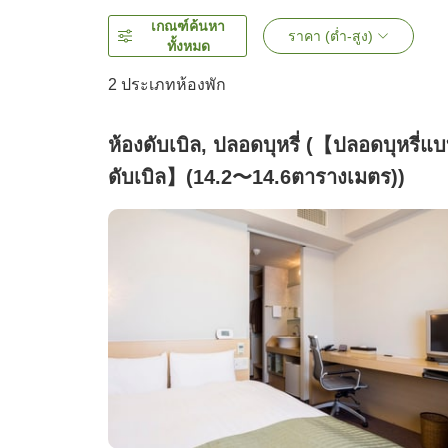
เกณฑ์ค้นหา
ราคา (ต่ำ-สูง)
ทั้งหมด
2
ประเภทห้องพัก
ห้องดับเบิล, ปลอดบุหรี่ (【ปลอดบุหรี่แ
ดับเบิล】(14.2〜14.6ตารางเมตร))