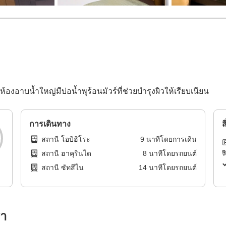
้องอาบน้ำใหญ่มีบ่อน้ำพุร้อนมัวร์ที่ช่วยบำรุงผิวให้เรียบเนียน
การเดินทาง
ส
สถานี โอบิฮิโระ
9
นาทีโดย
การเดิน
สถานี ฮาคุรินได
8
นาทีโดย
รถยนต์
สถานี ซัทสึไน
14
นาทีโดย
รถยนต์
รา