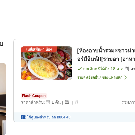
บบ
เหลือเพียง
4
ห้อง
[ห้องอาบน้ำรวม×ซาวน่
อร์มีอินน์!![รวมอา [อาหา
ยกเลิกฟรีได้ถึง
18 ส.ค.
อ
รายละเอียดอื่นๆ ของแพลนพัก
Flash Coupon
ราคาสำหรับ:
1
คืน
|
|
รวมภาษ
ใช้คูปองสำหรับ
ลด
฿864.43