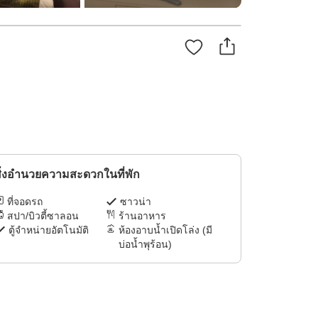
ิ่งอำนวยความสะดวกในที่พัก
ที่จอดรถ
ซาวน่า
สปา/บิวตี้ซาลอน
ร้านอาหาร
ตู้จำหน่ายอัตโนมัติ
ห้องอาบน้ำเปิดโล่ง (มี
บ่อน้ำพุร้อน)