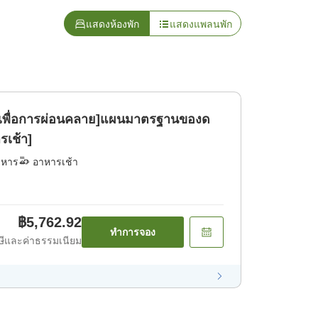
แสดงห้องพัก
แสดงแพลนพัก
าเพื่อการผ่อนคลาย]แผนมาตรฐานของด
รเช้า]
าหาร
อาหารเช้า
฿5,762.92
ทำการจอง
ีและค่าธรรมเนียม