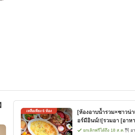
น】
เหลือเพียง
6
ห้อง
[ห้องอาบน้ำรวม×ซาวน่
อร์มีอินน์!![รวมอา [อาหา
ยกเลิกฟรีได้ถึง
18 ส.ค.
อ