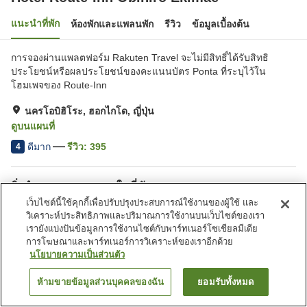
แนะนำที่พัก
ห้องพักและแพลนพัก
รีวิว
ข้อมูลเบื้องต้น
การจองผ่านแพลตฟอร์ม Rakuten Travel จะไม่มีสิทธิ์ได้รับสิทธิ
ประโยชน์หรือผลประโยชน์ของคะแนนบัตร Ponta ที่ระบุไว้ใน
โฮมเพจของ Route-Inn
นครโอบิฮิโระ, ฮอกไกโด, ญี่ปุ่น
ดูบนแผนที่
ดีมาก
รีวิว:
395
4
สิ่งอำนวยความสะดวกในที่พัก
เว็บไซต์นี้ใช้คุกกี้เพื่อปรับปรุงประสบการณ์ใช้งานของผู้ใช้ และ
ที่จอดรถ
ซาวน่า
วิเคราะห์ประสิทธิภาพและปริมาณการใช้งานบนเว็บไซต์ของเรา
สปา/บิวตี้ซาลอน
ร้านอาหาร
เรายังแบ่งปันข้อมูลการใช้งานไซต์กับพาร์ทเนอร์โซเชียลมีเดีย
การโฆษณาและพาร์ทเนอร์การวิเคราะห์ของเราอีกด้วย
นโยบายความเป็นส่วนตัว
หน้าแรก
ญี่ปุ่น
ฮอกไกโด
นครโอบิฮิโระ
Hotel Route-Inn Obihiro Ekimae
ห้ามขายข้อมูลส่วนบุคคลของฉัน
ยอมรับทั้งหมด
ค้นหาห้องพัก