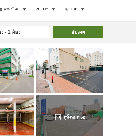
ภาษาไทย
THA
THB
ค้นหาห้องพัก
อง
•
1
ห้อง
อัปเดต
ดูทั้งหมด
52