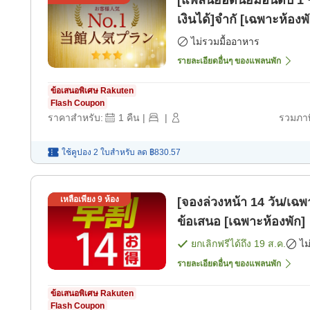
[แพลนยอดนิยมอันดับ 1 ข
เงินได้]จำกั [เฉพาะห้องพ
ไม่รวมมื้ออาหาร
รายละเอียดอื่นๆ ของแพลนพัก
ข้อเสนอพิเศษ Rakuten
Flash Coupon
ราคาสำหรับ:
1
คืน
|
|
รวมภาษ
ใช้คูปอง 2 ใบสำหรับ
ลด
฿830.57
เหลือเพียง
9
ห้อง
[จองล่วงหน้า 14 วัน/เฉพา
ข้อเสนอ [เฉพาะห้องพัก]
ยกเลิกฟรีได้ถึง
19 ส.ค.
ไม
รายละเอียดอื่นๆ ของแพลนพัก
ข้อเสนอพิเศษ Rakuten
Flash Coupon