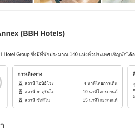
Annex (BBH Hotels)
BBH Hotel Group ซึ่งมีที่พักประมาณ 140 แห่งทั่วประเทศ เชิญพักได้อ
การเดินทาง
ส
สถานี โอบิฮิโระ
4
นาทีโดย
การเดิน
สถานี ฮาคุรินได
10
นาทีโดย
รถยนต์
สถานี ซัทสึไน
15
นาทีโดย
รถยนต์
รา