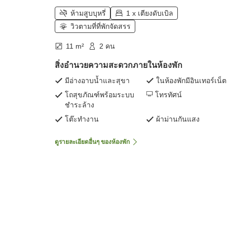
ห้ามสูบบุหรี่
1 x เตียงดับเบิล
วิวตามที่ที่พักจัดสรร
11 m²
2 คน
สิ่งอำนวยความสะดวกภายในห้องพัก
มีอ่างอาบน้ำและสุขา
ในห้องพักมีอินเทอร์เน็ต
โถสุขภัณฑ์พร้อมระบบ
โทรทัศน์
ชำระล้าง
โต๊ะทำงาน
ผ้าม่านกันแสง
ดูรายละเอียดอื่นๆ ของห้องพัก