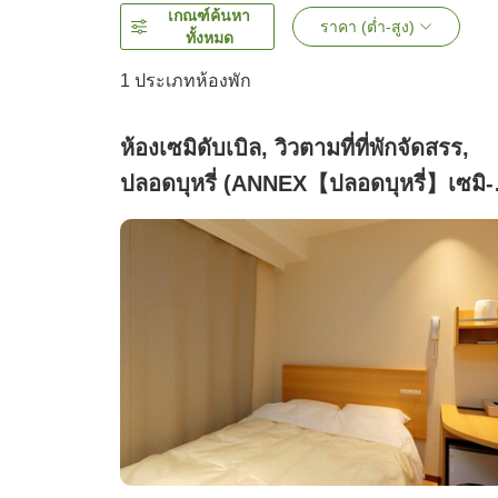
เกณฑ์ค้นหา
ราคา (ต่ำ-สูง)
ทั้งหมด
1 ประเภทห้องพัก
ห้องเซมิดับเบิล, วิวตามที่ที่พักจัดสรร,
ปลอดบุหรี่ (ANNEX【ปลอดบุหรี่】เซมิ-
ดับเบิลรูม)