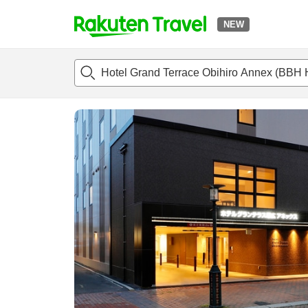
NEW
t
แนะนำที่พัก
ห้องพักและแพลนพัก
รีวิว
สิ่่งอำนวยความสะด
o
p
P
a
g
e
_
s
e
a
r
c
h