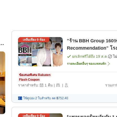
เหลือเพียง
9
ห้อง
"ร้าน BBH Group 160!
Recommendation" โรงแร
ยกเลิกฟรีได้ถึง
19 ส.ค.
ไม
รายละเอียดอื่นๆ ของแพลนพัก
ข้อเสนอพิเศษ Rakuten
Flash Coupon
ราคาสำหรับ:
1
คืน
|
|
รวมภาษ
ใช้คูปอง 2 ใบสำหรับ
ลด
฿752.40
เหลือเพียง
9
ห้อง