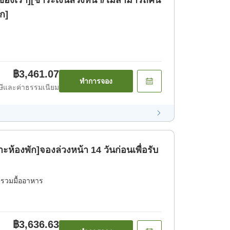
องเรา][ชำระเงินล่วงหน้า/ไม่สามารถคืน
ัก]
฿3,461.07
ทำการจอง
ีและค่าธรรมเนียม
ะห้องพัก]จองล่วงหน้า 14 วันก่อนเพื่อรับ
่รวมมื้ออาหาร
฿3,636.63