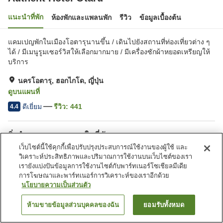
แนะนำที่พัก
ห้องพักและแพลนพัก
รีวิว
ข้อมูลเบื้องต้น
แคมเปญพักในเมืองโอตารุนานขึ้น / เดินไปยังสถานที่ท่องเที่ยวต่าง ๆ
ได้ / มีเมนูรูมเซอร์วิสให้เลือกมากมาย / มีเครื่องซักผ้าหยอดเหรียญให้
บริการ
นครโอตารุ, ฮอกไกโด, ญี่ปุ่น
ดูบนแผนที่
ดีเยี่ยม
รีวิว:
441
4.4
สิ่งอำนวยความสะดวกในที่พัก
เว็บไซต์นี้ใช้คุกกี้เพื่อปรับปรุงประสบการณ์ใช้งานของผู้ใช้ และ
ที่จอดรถ
ห้องอาบน้ำรวม
วิเคราะห์ประสิทธิภาพและปริมาณการใช้งานบนเว็บไซต์ของเรา
ซาวน่า
สปา/บิวตี้ซาลอน
เรายังแบ่งปันข้อมูลการใช้งานไซต์กับพาร์ทเนอร์โซเชียลมีเดีย
การโฆษณาและพาร์ทเนอร์การวิเคราะห์ของเราอีกด้วย
นโยบายความเป็นส่วนตัว
หน้าแรก
ญี่ปุ่น
ฮอกไกโด
นครโอตารุ
Authent Hotel Otaru
ห้ามขายข้อมูลส่วนบุคคลของฉัน
ยอมรับทั้งหมด
ค้นหาห้องพัก