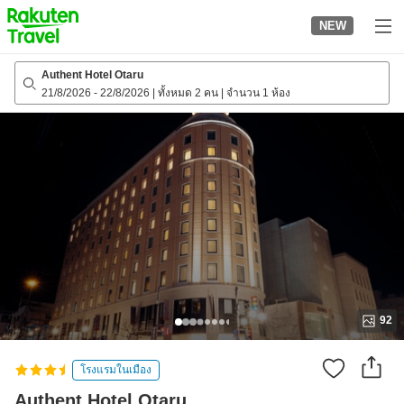
to
NEW
top
page
Authent Hotel Otaru
21/8/2026
-
22/8/2026
|
ทั้งหมด 2 คน
|
จำนวน 1 ห้อง
92
โรงแรมในเมือง
Authent Hotel Otaru