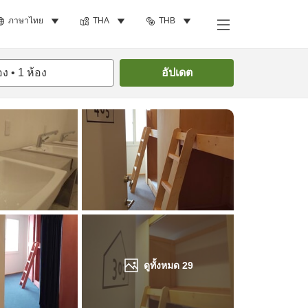
ภาษาไทย
THA
THB
ค้นหาห้องพัก
อง
•
1
ห้อง
อัปเดต
ดูทั้งหมด
29