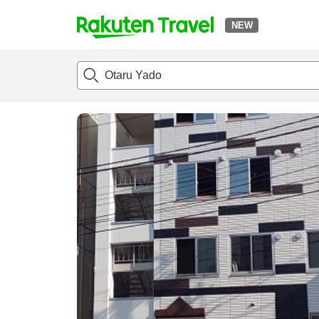
NEW
t
แนะนำที่พัก
ห้องพักและแพลนพัก
รีวิว
สิ่่งอำนวยความสะด
o
p
P
a
g
e
_
s
e
a
r
c
h