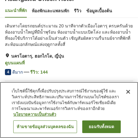
แนะนำที่พัก
ห้องพักและแพลนพัก
รีวิว
ข้อมูลเบื้องต้น
เดินทางโดยรถยนต์ประมาณ 20 นาทีจากตัวเมืองโอตารุ ครบครันด้วย
ห้องอาบน้ำใหญ่ที่มีน้ำพุร้อน ห้องอาบน้ำแบบเปิดโล่ง และห้องอาบน้ำ
ที่จองใช้บริการได้อย่างเป็นส่วนตัว เชิญสัมผัสความรื่นรมย์จากที่พักที่
สะท้อนเอกลักษณ์แห่งฤดูกาลทั้งสี่
นครโอตารุ, ฮอกไกโด, ญี่ปุ่น
ดูบนแผนที่
ดีมาก
รีวิว:
144
4
สิ่งอำนวยความสะดวกในที่พัก
เว็บไซต์นี้ใช้คุกกี้เพื่อปรับปรุงประสบการณ์ใช้งานของผู้ใช้ และ
วิเคราะห์ประสิทธิภาพและปริมาณการใช้งานบนเว็บไซต์ของเรา
ที่จอดรถ
อ่างน้ำวน
เรายังแบ่งปันข้อมูลการใช้งานไซต์กับพาร์ทเนอร์โซเชียลมีเดีย
ซาวน่า
ร้านอาหาร
การโฆษณาและพาร์ทเนอร์การวิเคราะห์ของเราอีกด้วย
นโยบายความเป็นส่วนตัว
หน้าแรก
ญี่ปุ่น
ฮอกไกโด
นครโอตารุ
Asarigawa Onsen Hotel
ห้ามขายข้อมูลส่วนบุคคลของฉัน
ยอมรับทั้งหมด
ค้นหาห้องพัก