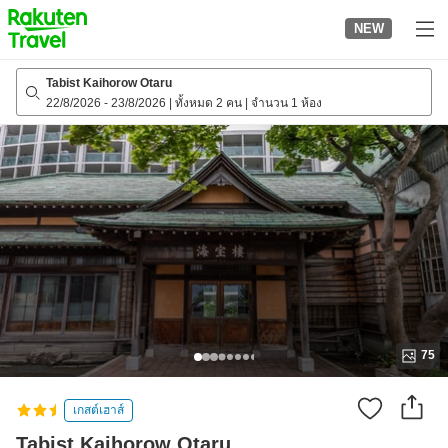
to
NEW
top
page
Tabist Kaihorow Otaru
22/8/2026
-
23/8/2026
|
ทั้งหมด 2 คน
|
จำนวน 1 ห้อง
75
เกสต์เฮาส์
Tabist Kaihorow Otaru