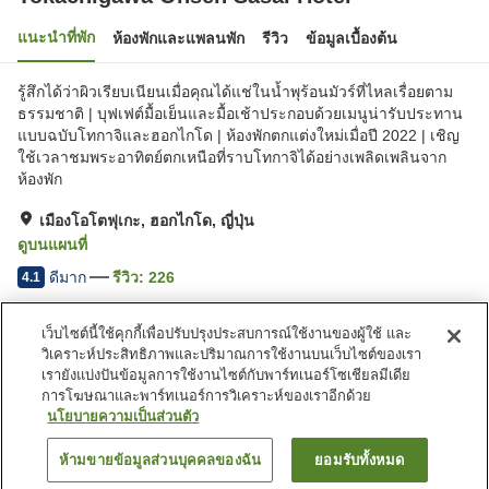
แนะนำที่พัก
ห้องพักและแพลนพัก
รีวิว
ข้อมูลเบื้องต้น
รู้สึกได้ว่าผิวเรียบเนียนเมื่อคุณได้แช่ในน้ำพุร้อนมัวร์ที่ไหลเรื่อยตาม
ธรรมชาติ | บุฟเฟต์มื้อเย็นและมื้อเช้าประกอบด้วยเมนูน่ารับประทาน
แบบฉบับโทกาจิและฮอกไกโด | ห้องพักตกแต่งใหม่เมื่อปี 2022 | เชิญ
ใช้เวลาชมพระอาทิตย์ตกเหนือที่ราบโทกาจิได้อย่างเพลิดเพลินจาก
ห้องพัก
เมืองโอโตฟุเกะ, ฮอกไกโด, ญี่ปุ่น
ดูบนแผนที่
ดีมาก
รีวิว:
226
4.1
เว็บไซต์นี้ใช้คุกกี้เพื่อปรับปรุงประสบการณ์ใช้งานของผู้ใช้ และ
สิ่งอำนวยความสะดวกในที่พัก
วิเคราะห์ประสิทธิภาพและปริมาณการใช้งานบนเว็บไซต์ของเรา
Wi-Fi
ซาวน่า
เรายังแบ่งปันข้อมูลการใช้งานไซต์กับพาร์ทเนอร์โซเชียลมีเดีย
ร้านอาหาร
ปลอดบุหรี่
การโฆษณาและพาร์ทเนอร์การวิเคราะห์ของเราอีกด้วย
นโยบายความเป็นส่วนตัว
หน้าแรก
ญี่ปุ่น
ฮอกไกโด
เมืองโอโตฟุเกะ
ห้ามขายข้อมูลส่วนบุคคลของฉัน
ยอมรับทั้งหมด
ค้นหาห้องพัก
Tokachigawa Onsen Sasai Hotel