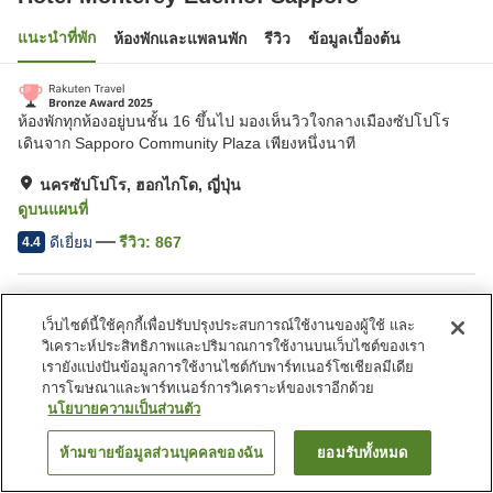
แนะนำที่พัก
ห้องพักและแพลนพัก
รีวิว
ข้อมูลเบื้องต้น
ห้องพักทุกห้องอยู่บนชั้น 16 ขึ้นไป มองเห็นวิวใจกลางเมืองซัปโปโร
เดินจาก Sapporo Community Plaza เพียงหนึ่งนาที
นครซัปโปโร, ฮอกไกโด, ญี่ปุ่น
ดูบนแผนที่
ดีเยี่ยม
รีวิว:
867
4.4
สิ่งอำนวยความสะดวกในที่พัก
เว็บไซต์นี้ใช้คุกกี้เพื่อปรับปรุงประสบการณ์ใช้งานของผู้ใช้ และ
ที่จอดรถ
อ่างน้ำวน
วิเคราะห์ประสิทธิภาพและปริมาณการใช้งานบนเว็บไซต์ของเรา
อ่างหินร้อน
ซาวน่า
เรายังแบ่งปันข้อมูลการใช้งานไซต์กับพาร์ทเนอร์โซเชียลมีเดีย
การโฆษณาและพาร์ทเนอร์การวิเคราะห์ของเราอีกด้วย
นโยบายความเป็นส่วนตัว
หน้าแรก
ญี่ปุ่น
ฮอกไกโด
นครซัปโปโร
Hotel Monterey Edelhof Sapporo
ห้ามขายข้อมูลส่วนบุคคลของฉัน
ยอมรับทั้งหมด
ค้นหาห้องพัก