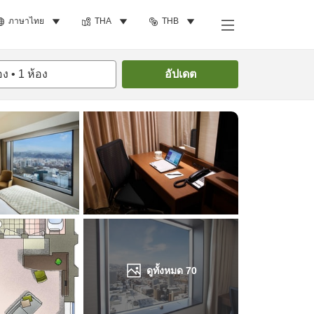
ภาษาไทย
THA
THB
ค้นหาห้องพัก
อง
•
1
ห้อง
อัปเดต
ดูทั้งหมด
70