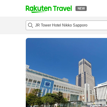
NEW
t
แนะนำที่พัก
ห้องพักและแพลนพัก
รีวิว
สิ่่งอำนวยความสะด
o
p
P
a
g
e
_
s
e
a
r
c
h