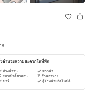
งาม
ิ่งอำนวยความสะดวกในที่พัก
อ่างน้ำวน
ซาวน่า
สปา/บิวตี้ซาลอน
ร้านอาหาร
บาร์
ตู้จำหน่ายอัตโนมัติ