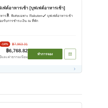
่ต์อาหารเช้า [บุฟเฟต์อาหารเช้า]
าหาร
พิเศษเฉพาะ Rakuten
บุฟเฟต์อาหารเช้า
องรับการชำระเงิน ณ ที่พัก
฿7,963.31
-
14
%
฿6,768.82
ทำการจอง
ีและค่าธรรมเนียม