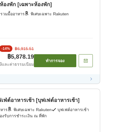
งพัก [เฉพาะห้องพัก]
่รวมมื้ออาหาร
พิเศษเฉพาะ Rakuten
฿6,915.51
-
14
%
฿5,878.19
ทำการจอง
ีและค่าธรรมเนียม
่ต์อาหารเช้า [บุฟเฟต์อาหารเช้า]
าหาร
พิเศษเฉพาะ Rakuten
บุฟเฟต์อาหารเช้า
องรับการชำระเงิน ณ ที่พัก