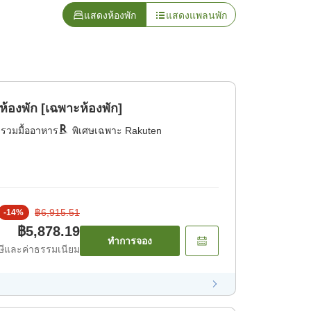
แสดงห้องพัก
แสดงแพลนพัก
งพัก [เฉพาะห้องพัก]
่รวมมื้ออาหาร
พิเศษเฉพาะ Rakuten
฿6,915.51
-
14
%
฿5,878.19
ทำการจอง
ีและค่าธรรมเนียม