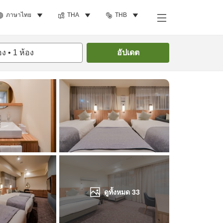
ภาษาไทย
THA
THB
ค้นหาห้องพัก
อง
•
1
ห้อง
อัปเดต
ดูทั้งหมด
33