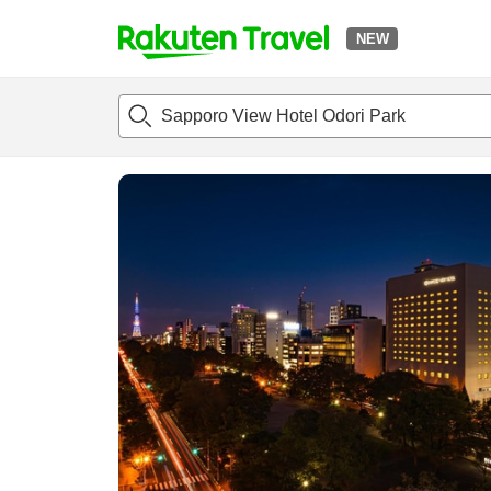
NEW
t
แนะนำที่พัก
ห้องพักและแพลนพัก
รีวิว
ไฮไลต์
สิ่่งอำนวยค
o
p
P
a
g
e
_
s
e
a
r
c
h