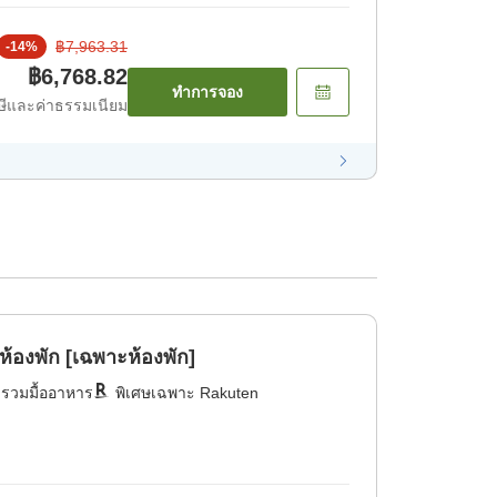
฿7,963.31
-
14
%
฿6,768.82
ทำการจอง
ีและค่าธรรมเนียม
งพัก [เฉพาะห้องพัก]
่รวมมื้ออาหาร
พิเศษเฉพาะ Rakuten