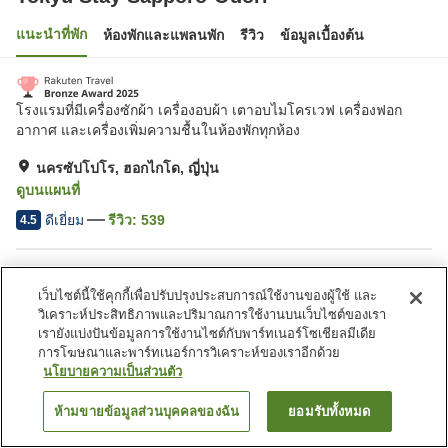
แนะนำที่พัก
ห้องพักและแพลนพัก
รีวิว
ข้อมูลเบื้องต้น
โรงแรมที่มีเครื่องซักผ้า เครื่องอบผ้า เตาอบไมโครเวฟ เครื่องฟอก
อากาศ และเครื่องเพิ่มความชื้นในห้องพักทุกห้อง
นครซัปโปโร, ฮอกไกโด, ญี่ปุ่น
ดูบนแผนที่
ดีเยี่ยม
รีวิว:
539
4.5
สิ่งอำนวยความสะดวกในที่พัก
เว็บไซต์นี้ใช้คุกกี้เพื่อปรับปรุงประสบการณ์ใช้งานของผู้ใช้ และ
ที่จอดรถ
ตู้จำหน่ายอัตโนมัติ
วิเคราะห์ประสิทธิภาพและปริมาณการใช้งานบนเว็บไซต์ของเรา
เรายังแบ่งปันข้อมูลการใช้งานไซต์กับพาร์ทเนอร์โซเชียลมีเดีย
การโฆษณาและพาร์ทเนอร์การวิเคราะห์ของเราอีกด้วย
หน้าแรก
ญี่ปุ่น
ฮอกไกโด
นครซัปโปโร
นโยบายความเป็นส่วนตัว
Tokyu Stay Sapporo-Odori
ห้ามขายข้อมูลส่วนบุคคลของฉัน
ยอมรับทั้งหมด
ค้นหาห้องพัก