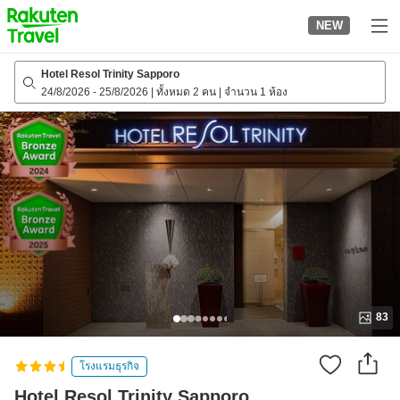
to
NEW
top
page
Hotel Resol Trinity Sapporo
24/8/2026
-
25/8/2026
|
ทั้งหมด 2 คน
|
จำนวน 1 ห้อง
83
โรงแรมธุรกิจ
Hotel Resol Trinity Sapporo