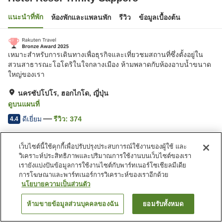
แนะนำที่พัก
ห้องพักและแพลนพัก
รีวิว
ข้อมูลเบื้องต้น
เหมาะสำหรับการเดินทางเพื่อธุรกิจและเที่ยวชมสถานที่ซึ่งตั้งอยู่ใน
สวนสาธารณะโอโดริในใจกลางเมือง ห้ามพลาดกับห้องอาบน้ำขนาด
ใหญ่ของเรา
นครซัปโปโร, ฮอกไกโด, ญี่ปุ่น
ดูบนแผนที่
ดีเยี่ยม
รีวิว:
374
4.4
เว็บไซต์นี้ใช้คุกกี้เพื่อปรับปรุงประสบการณ์ใช้งานของผู้ใช้ และ
สิ่งอำนวยความสะดวกในที่พัก
วิเคราะห์ประสิทธิภาพและปริมาณการใช้งานบนเว็บไซต์ของเรา
ที่จอดรถ
สปา/บิวตี้ซาลอน
เรายังแบ่งปันข้อมูลการใช้งานไซต์กับพาร์ทเนอร์โซเชียลมีเดีย
ร้านอาหาร
ตู้จำหน่ายอัตโนมัติ
การโฆษณาและพาร์ทเนอร์การวิเคราะห์ของเราอีกด้วย
นโยบายความเป็นส่วนตัว
หน้าแรก
ญี่ปุ่น
ฮอกไกโด
นครซัปโปโร
ห้ามขายข้อมูลส่วนบุคคลของฉัน
ยอมรับทั้งหมด
ค้นหาห้องพัก
Hotel Resol Trinity Sapporo