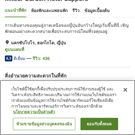
แนะนำที่พัก
ห้องพักและแพลนพัก
รีวิว
ข้อมูลเบื้องต้น
การเดินทางของคุณสู่ภาคเหนือของญี่ปุ่นอันกว้างใหญ่เริ่มขึ้นที่นี่ เชิญ
พักผ่อนอย่างสะดวกสบายเพื่อประสบการณ์ใหม่ที่รอคุณอยู่
นครซัปโปโร, ฮอกไกโด, ญี่ปุ่น
ดูบนแผนที่
ดีเยี่ยม
รีวิว:
436
4.3
สิ่งอำนวยความสะดวกในที่พัก
ที่จอดรถ
สปา/บิวตี้ซาลอน
เว็บไซต์นี้ใช้คุกกี้เพื่อปรับปรุงประสบการณ์ใช้งานของผู้ใช้ และ
ร้านอาหาร
ตู้จำหน่ายอัตโนมัติ
วิเคราะห์ประสิทธิภาพและปริมาณการใช้งานบนเว็บไซต์ของเรา
เรายังแบ่งปันข้อมูลการใช้งานไซต์กับพาร์ทเนอร์โซเชียลมีเดีย
การโฆษณาและพาร์ทเนอร์การวิเคราะห์ของเราอีกด้วย
หน้าแรก
ญี่ปุ่น
ฮอกไกโด
นครซัปโปโร
นโยบายความเป็นส่วนตัว
Mitsui Garden Hotel Sapporo
ห้ามขายข้อมูลส่วนบุคคลของฉัน
ยอมรับทั้งหมด
ค้นหาห้องพัก