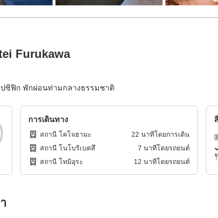
tei Furukawa
ปซิฟิก พักผ่อนท่ามกลางธรรมชาติ
การเดินทาง
ส
สถานี โคโจฮามะ
22
นาทีโดย
การเดิน
สถานี โนโบริเบตสึ
7
นาทีโดย
รถยนต์
สถานี โทมิอุระ
12
นาทีโดย
รถยนต์
รา