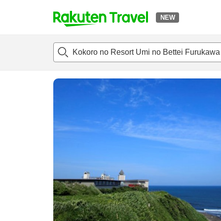
NEW
t
แนะนำที่พัก
ห้องพักและแพลนพัก
รีวิว
สิ่่งอำนวยความสะด
o
p
P
a
g
e
_
s
e
a
r
c
h