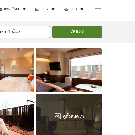
ภาษาไทย
THA
THB
ค้นหาห้องพัก
อง
•
1
ห้อง
อัปเดต
ดูทั้งหมด
73