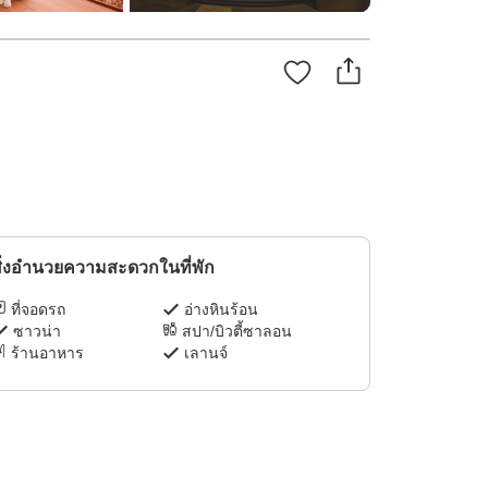
ิ่งอำนวยความสะดวกในที่พัก
ที่จอดรถ
อ่างหินร้อน
ซาวน่า
สปา/บิวตี้ซาลอน
ร้านอาหาร
เลานจ์