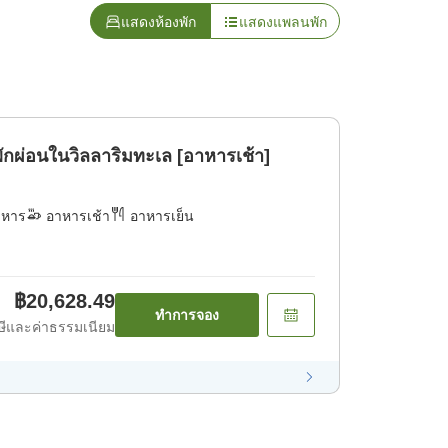
แสดงห้องพัก
แสดงแพลนพัก
าพักผ่อนในวิลลาริมทะเล [อาหารเช้า]
าหาร
อาหารเช้า
อาหารเย็น
฿20,628.49
ทำการจอง
ีและค่าธรรมเนียม